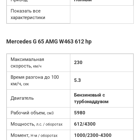
Показать все
характеристики
Mercedes G 65 AMG W463 612 hp
Максимальная
230
скорость,
км/ч
Время разгона до 100
5.3
км/ч,
сек
Бензиновый c
Двигатель
турбонаддувом
Рабочий объем,
5980
см3
Мощность,
612/4300
л.с. / оборотах
Момент,
1000/2300-4300
Н·м / оборотах