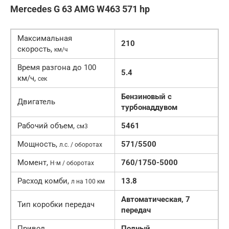
Mercedes G 63 AMG W463 571 hp
Максимальная
210
скорость,
км/ч
Время разгона до 100
5.4
км/ч,
сек
Бензиновый c
Двигатель
турбонаддувом
Рабочий объем,
5461
см3
Мощность,
571/5500
л.с. / оборотах
Момент,
760/1750-5000
Н·м / оборотах
Расход комби,
13.8
л на 100 км
Автоматическая, 7
Тип коробки передач
передач
Привод
Полный