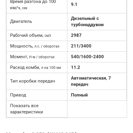
Время разгона до 100
9.1
км/ч,
сек
Дизельный c
Двигатель
турбонаддувом
Рабочий объем,
2987
см3
Мощность,
211/3400
л.с. / оборотах
Момент,
540/1600-2400
Н·м / оборотах
Расход комби,
11.2
л на 100 км
Автоматическая, 7
Тип коробки передач
передач
Привод
Полный
Показать все
характеристики