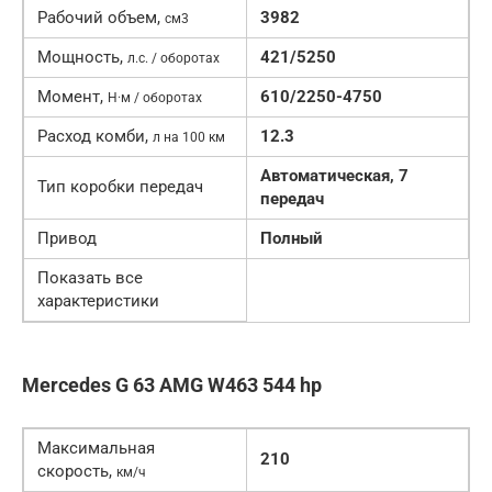
Рабочий объем,
3982
см3
Мощность,
421/5250
л.с. / оборотах
Момент,
610/2250-4750
Н·м / оборотах
Расход комби,
12.3
л на 100 км
Автоматическая, 7
Тип коробки передач
передач
Привод
Полный
Показать все
характеристики
Mercedes G 63 AMG W463 544 hp
Максимальная
210
скорость,
км/ч