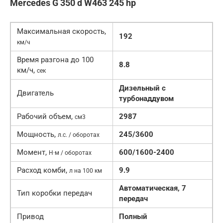
Mercedes G 350 d W463 245 hp
Максимальная скорость,
192
км/ч
Время разгона до 100
8.8
км/ч,
сек
Дизельный c
Двигатель
турбонаддувом
Рабочий объем,
2987
см3
Мощность,
245/3600
л.с. / оборотах
Момент,
600/1600-2400
Н·м / оборотах
Расход комби,
9.9
л на 100 км
Автоматическая, 7
Тип коробки передач
передач
Привод
Полный