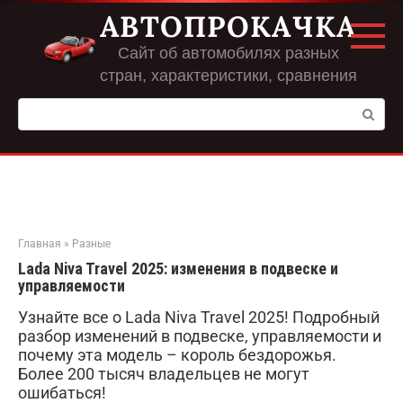
Перейти
АВТОПРОКАЧКА
к
контенту
Сайт об автомобилях разных
стран, характеристики, сравнения
Поиск:
Главная
»
Разные
Lada Niva Travel 2025: изменения в подвеске и
управляемости
Узнайте все о Lada Niva Travel 2025! Подробный
разбор изменений в подвеске, управляемости и
почему эта модель – король бездорожья.
Более 200 тысяч владельцев не могут
ошибаться!