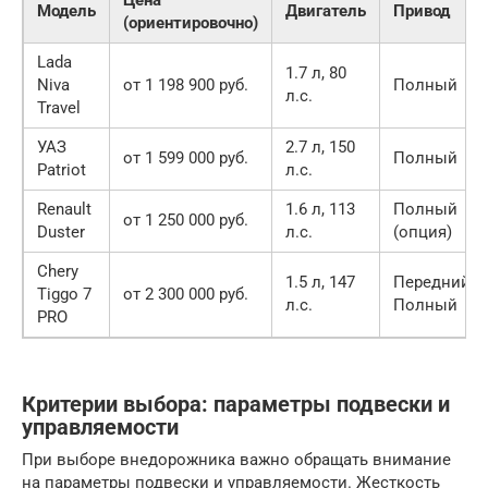
Цена
Модель
Двигатель
Привод
(ориентировочно)
Lada
1.7 л, 80
Niva
от 1 198 900 руб.
Полный
л.с.
Travel
УАЗ
2.7 л, 150
от 1 599 000 руб.
Полный
Patriot
л.с.
Renault
1.6 л, 113
Полный
от 1 250 000 руб.
Duster
л.с.
(опция)
Chery
1.5 л, 147
Передний/
Tiggo 7
от 2 300 000 руб.
л.с.
Полный
PRO
Критерии выбора: параметры подвески и
управляемости
При выборе внедорожника важно обращать внимание
на параметры подвески и управляемости. Жесткость