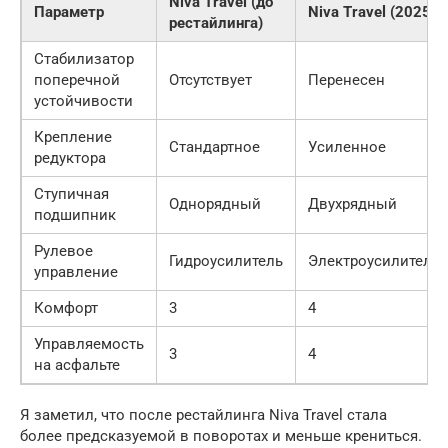
Niva Travel (до
Параметр
Niva Travel (2025)
рестайлинга)
Стабилизатор
поперечной
Отсутствует
Перенесен
устойчивости
Крепление
Стандартное
Усиленное
редуктора
Ступичная
Однорядный
Двухрядный
подшипник
Рулевое
Гидроусилитель
Электроусилитель
управление
Комфорт
3
4
Управляемость
3
4
на асфальте
Я заметил, что после рестайлинга Niva Travel стала
более предсказуемой в поворотах и меньше крениться.