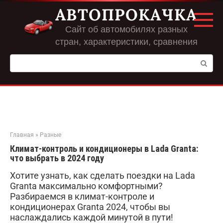
Перейти
АВТОПРОКАЧКА
к
контенту
Сайт об автомобилях разных
стран, характеристики, сравнения
Поиск:
Главная
»
Разные
Климат-контроль и кондиционеры в Lada Granta:
что выбрать в 2024 году
Хотите узнать, как сделать поездки на Lada
Granta максимально комфортными?
Разбираемся в климат-контроле и
кондиционерах Granta 2024, чтобы вы
наслаждались каждой минутой в пути!