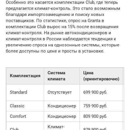
Особенно это касается комплектации Club, где теперь
предлагается климат-контроль. Это стало возможным
благодаря импортозамещению и поиску новых
поставщиков. По статистике, спрос на Granta в
комплектации Club вырос на 15% после возвращения
климат-контроля. На рынке автокондиционеров и
климат-контроля в России наблюдается тенденция к
увеличению спроса на однозонные системы, которые
более доступны по цене и просты в установке.
Система
Цена
Комплектация
Д
климата
(ориентировочно)
В
Standard
Отсутствует
699 900 руб.
н
Classic
Кондиционер
759 900 руб.
О
Comfort
Кондиционер
809 900 руб.
В
Климат-
В
Club
879 900 руб.