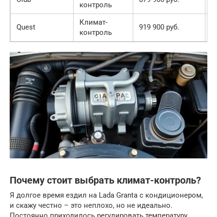
контроль
с
Климат-
В
Quest
919 900 руб.
контроль
с
Почему стоит выбрать климат-контроль?
Я долгое время ездил на Lada Granta с кондиционером,
и скажу честно – это неплохо, но не идеально.
Постоянно приходилось регулировать температуру,