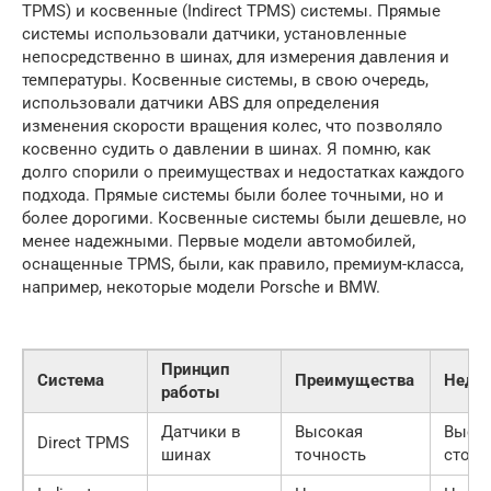
TPMS) и косвенные (Indirect TPMS) системы. Прямые
системы использовали датчики, установленные
непосредственно в шинах, для измерения давления и
температуры. Косвенные системы, в свою очередь,
использовали датчики ABS для определения
изменения скорости вращения колес, что позволяло
косвенно судить о давлении в шинах. Я помню, как
долго спорили о преимуществах и недостатках каждого
подхода. Прямые системы были более точными, но и
более дорогими. Косвенные системы были дешевле, но
менее надежными. Первые модели автомобилей,
оснащенные TPMS, были, как правило, премиум-класса,
например, некоторые модели Porsche и BMW.
Принцип
Система
Преимущества
Недос
работы
Датчики в
Высокая
Высо
Direct TPMS
шинах
точность
стоим