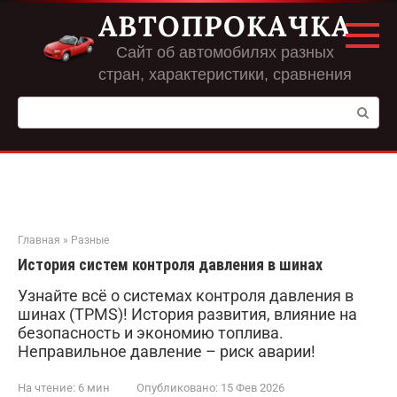
Перейти
АВТОПРОКАЧКА
к
контенту
Сайт об автомобилях разных
стран, характеристики, сравнения
Поиск:
Главная
»
Разные
История систем контроля давления в шинах
Узнайте всё о системах контроля давления в
шинах (TPMS)! История развития, влияние на
безопасность и экономию топлива.
Неправильное давление – риск аварии!
На чтение:
6 мин
Опубликовано:
15 Фев 2026