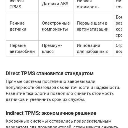
Indirect
Низкая
Низк
Датчики ABS
TPMS
стоимость
точно
Боль
Ранние
Электронные
Первые шаги в
разме
датчики
компоненты
автоматизации
корот
срок 
Первые
Премиум-
Инновации
Огран
автомобили
класс
для избранных
досту
Direct TPMS становится стандартом
Прямые системы постепенно завоевывали
популярность благодаря своей точности и надежности.
Развитие технологий позволило снизить стоимость
датчиков и увеличить срок их службы.
Indirect TPMS: экономичное решение
Косвенные системы оставались привлекательным
вариантом для производителей, стремящихся снизить