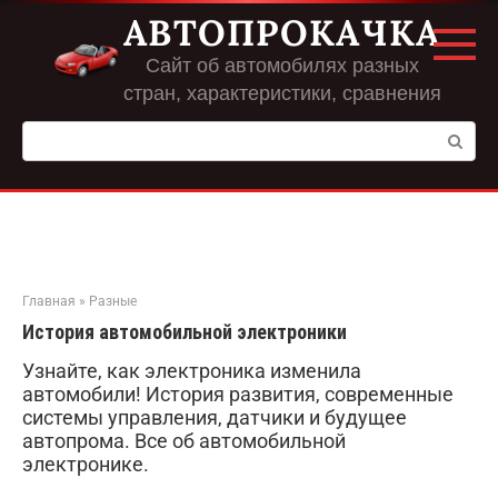
Перейти
АВТОПРОКАЧКА
к
контенту
Сайт об автомобилях разных
стран, характеристики, сравнения
Поиск:
Главная
»
Разные
История автомобильной электроники
Узнайте, как электроника изменила
автомобили! История развития, современные
системы управления, датчики и будущее
автопрома. Все об автомобильной
электронике.