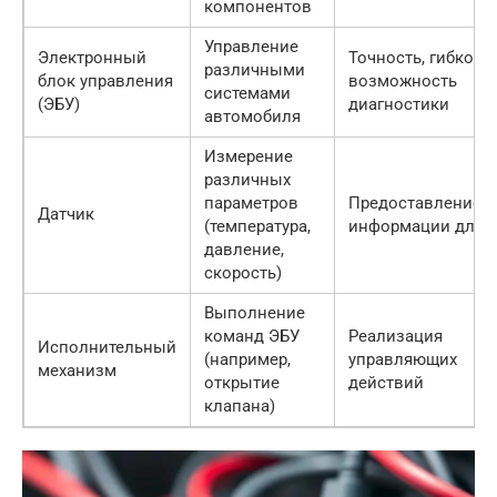
компонентов
Управление
Электронный
Точность, гибкость
различными
блок управления
возможность
системами
(ЭБУ)
диагностики
автомобиля
Измерение
различных
параметров
Предоставление
Датчик
(температура,
информации для 
давление,
скорость)
Выполнение
команд ЭБУ
Реализация
Исполнительный
(например,
управляющих
механизм
открытие
действий
клапана)