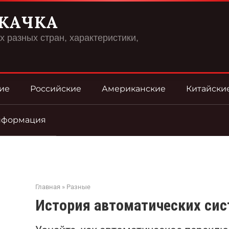
КАЧКА
 разных стран, характеристики,
ие
Российские
Американские
Китайски
нформация
Главная
»
Разные
История автоматических си