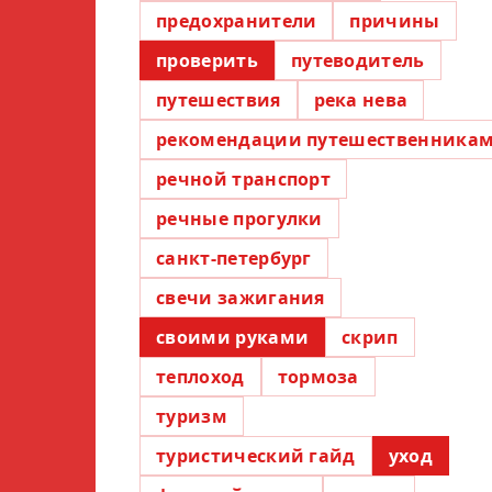
предохранители
причины
проверить
путеводитель
путешествия
река нева
рекомендации путешественника
речной транспорт
речные прогулки
санкт-петербург
свечи зажигания
своими руками
скрип
теплоход
тормоза
туризм
туристический гайд
уход