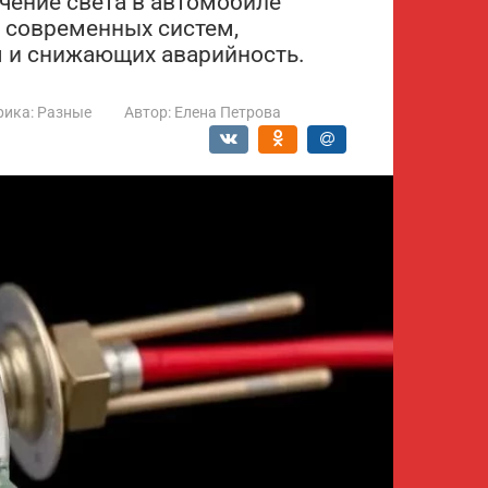
чение света в автомобиле
о современных систем,
 и снижающих аварийность.
рика:
Разные
Автор:
Елена Петрова