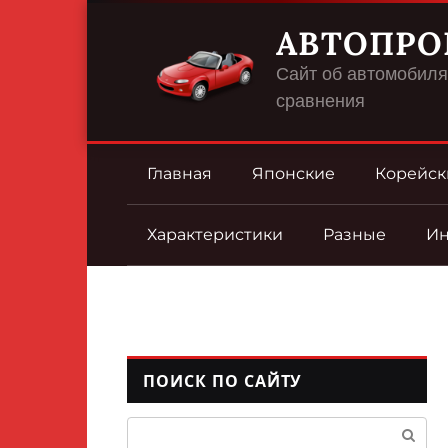
Перейти
АВТОПРО
к
контенту
Сайт об автомобилях
сравнения
Главная
Японские
Корейск
Характеристики
Разные
И
ПОИСК ПО САЙТУ
Поиск: