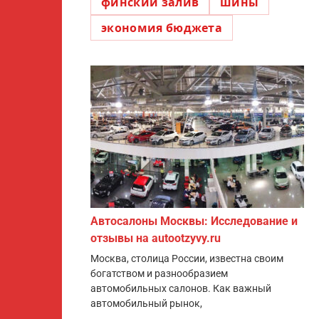
финский залив
шины
экономия бюджета
Автосалоны Москвы: Исследование и
отзывы на autootzyvy.ru
Москва, столица России, известна своим
богатством и разнообразием
автомобильных салонов. Как важный
автомобильный рынок,