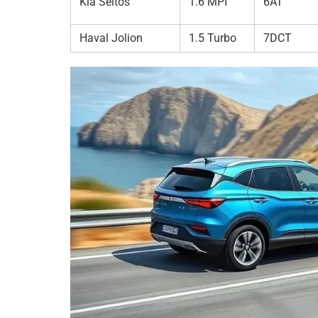
Kia Seltos
1.6 MPI
6AT
Haval Jolion
1.5 Turbo
7DCT