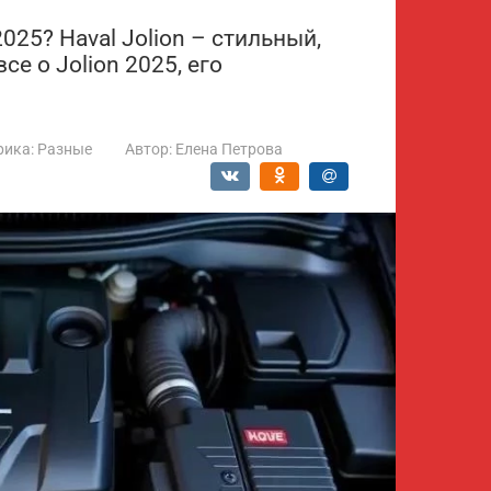
025? Haval Jolion – стильный,
е о Jolion 2025, его
рика:
Разные
Автор:
Елена Петрова