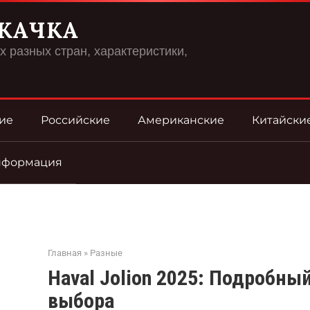
КАЧКА
 разных стран, характеристики,
ие
Российские
Американские
Китайски
нформация
Главная
»
Разные
Haval Jolion 2025: Подробны
выбора