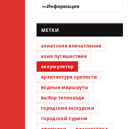
Информация
МЕТКИ
азиатские впечатления
азия путешествие
аккумулятор
архитектура крепости
водные маршруты
выбор теплохода
городские экскурсии
городской туризм
дворники
диагностика