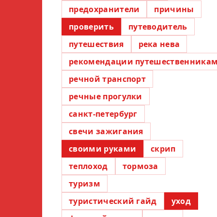
предохранители
причины
проверить
путеводитель
путешествия
река нева
рекомендации путешественника
речной транспорт
речные прогулки
санкт-петербург
свечи зажигания
своими руками
скрип
теплоход
тормоза
туризм
туристический гайд
уход