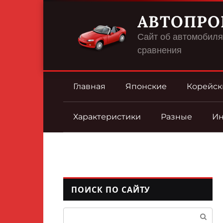
Перейти
АВТОПРО
к
контенту
Сайт об автомобилях
сравнения
Главная
Японские
Корейск
Характеристики
Разные
И
ПОИСК ПО САЙТУ
Поиск: