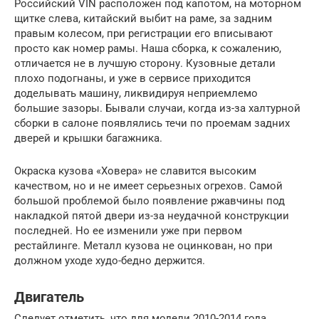
Российский VIN расположен под капотом, на моторном
щитке слева, китайский выбит на раме, за задним
правым колесом, при регистрации его вписывают
просто как номер рамы. Наша сборка, к сожалению,
отличается не в лучшую сторону. Кузовные детали
плохо подогнаны, и уже в сервисе приходится
доделывать машину, ликвидируя неприемлемо
большие зазоры. Бывали случаи, когда из-за халтурной
сборки в салоне появлялись течи по проемам задних
дверей и крышки багажника.
Окраска кузова «Ховера» не славится высоким
качеством, но и не имеет серьезных огрехов. Самой
большой проблемой было появление ржавчины под
накладкой пятой двери из-за неудачной конструкции
последней. Но ее изменили уже при первом
рестайлинге. Металл кузова не оцинкован, но при
должном уходе худо-бедно держится.
Двигатель
Следует отметить, что для модели 2010-2014 года