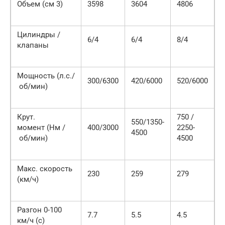
Объем (см 3)
3598
3604
4806
Цилиндры /
6/4
6/4
8/4
клапаны
Мощность (л.с./
300/6300
420/6000
520/6000
об/мин)
Крут.
750 /
550/1350-
момент (Нм /
400/3000
2250-
4500
об/мин)
4500
Макс. скорость
230
259
279
(км/ч)
Разгон 0-100
7.7
5.5
4.5
км/ч (с)