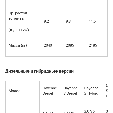
Ср. расход
топлива
9.2
9,8
11,5
(л / 100 км)
Масса (кг)
2040
2085
2185
Дизельные и гибридные версии
Cay
Cayenne
Cayenne
Cayenne
Модель
S E-
Diesel
S Diesel
S Hybrid
Hyb
3.0 V6
3.0 