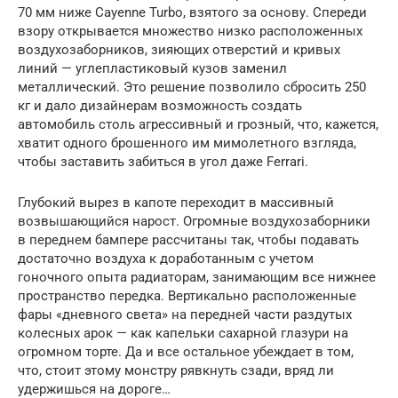
70 мм ниже Cayenne Turbo, взятого за основу. Спереди
взору открывается множество низко расположенных
воздухозаборников, зияющих отверстий и кривых
линий — углепластиковый кузов заменил
металлический. Это решение позволило сбросить 250
кг и дало дизайнерам возможность создать
автомобиль столь агрессивный и грозный, что, кажется,
хватит одного брошенного им мимолетного взгляда,
чтобы заставить забиться в угол даже Ferrari.
Глубокий вырез в капоте переходит в массивный
возвышающийся нарост. Огромные воздухозаборники
в переднем бампере рассчитаны так, чтобы подавать
достаточно воздуха к доработанным с учетом
гоночного опыта радиаторам, занимающим все нижнее
пространство передка. Вертикально расположенные
фары «дневного света» на передней части раздутых
колесных арок — как капельки сахарной глазури на
огромном торте. Да и все остальное убеждает в том,
что, стоит этому монстру рявкнуть сзади, вряд ли
удержишься на дороге…