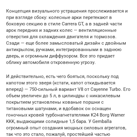
Концепция визуального устрашения прослеживается и
при взгляде сбоку: колесные арки перетекают в
боковую секцию в стиле Carrera GT, а в задней части
арок передних и задних колес — вентиляционные
отверстия для охлаждения двигателя и тормозов.
Сзади — еще более замысловатый дизайн с двойным
антикрылом, ручками, интегрированными в заднюю
дверь, и огромным диффузором. Все это придает
облику автомобиля откровенную угрозу.
И действительно, есть чего бояться, поскольку под
капотом этого зверя (кстати, капот откидывается
вперед) — 750-сильный вариант V8 от Cayenne Turbo. Его
объем увеличен до 5 л, в цилиндры с никасилевым
покрытием установлены кованые поршни с
титановыми шатунами, и вдобавок он оснащен
гоночных кровей турбонагнетателями K24 Borg Warner
KKK, выдающими солидные 1,5 бара. У Gemballa
огромный опыт создания мощных силовых агрегатов,
так что это стало, пожалуй, простейшей частью