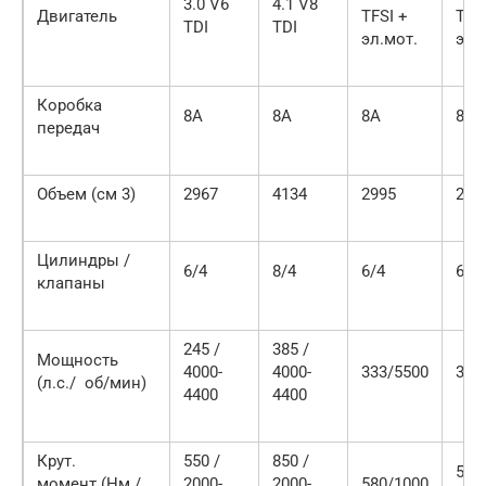
3.0 V6
4.1 V8
Двигатель
TFSI +
TFS
TDI
TDI
эл.мот.
эл.
Коробка
8A
8A
8A
8A
передач
Объем (см 3)
2967
4134
2995
299
Цилиндры /
6/4
8/4
6/4
6/4
клапаны
245 /
385 /
Мощность
4000-
4000-
333/5500
333
(л.с./ об/мин)
4400
4400
Крут.
550 /
850 /
590
момент (Нм /
2000-
2000-
580/1000