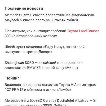
Последние новости
Mercedes-Benz E-класса превратили во флагманский
Maybach S класса всего за 86 тысяч рублей
Посмотрите, как выглядит арабский
Toyota Land Cruiser
300 на штампованных колёсах
Швейцарцы показали «Ладу Ниву», на которой
выступят на «ретро-Дакаре»
Shuanghuan SCEO — китайский внедорожник с
внешностью BMW X5 и ценой как у «Нивы»
Тюнинг
Владелец таксопарка оснастил Toyota HiAce мотором
1GZ-FE V12 и обвесом в стиле «Ламбо»
Mercedes-Benz 500SEC Carat by Duchatelet Albatros — S-
класс с дверьми как у 300SL Gullwing