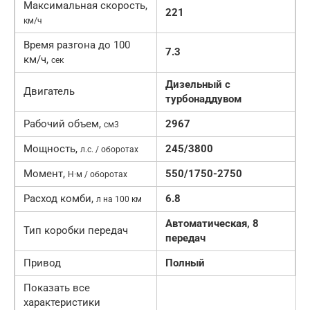
Максимальная скорость,
221
км/ч
Время разгона до 100
7.3
км/ч,
сек
Дизельный с
Двигатель
турбонаддувом
Рабочий объем,
2967
см3
Мощность,
245/3800
л.с. / оборотах
Момент,
550/1750-2750
Н·м / оборотах
Расход комби,
6.8
л на 100 км
Автоматическая, 8
Тип коробки передач
передач
Привод
Полный
Показать все
характеристики