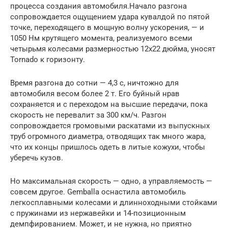
процесса создания автомобиля.Начало разгона
сопровождается ощущением удара кувалдой по пятой
точке, переходящего в мощную волну ускорения, — и
1050 Нм крутящего момента, реализуемого всеми
четырьмя колесами размерностью 12х22 дюйма, уносят
Tornado к горизонту.
Время разгона до сотни — 4,3 с, ничтожно для
автомобиля весом более 2 т. Его буйный нрав
сохраняется и с переходом на высшие передачи, пока
скорость не перевалит за 300 км/ч. Разгон
сопровождается громовыми раскатами из выпускных
труб огромного диаметра, отводящих так много жара,
что их концы пришлось одеть в литые кожухи, чтобы
уберечь кузов.
Но максимальная скорость — одно, а управляемость —
совсем другое. Gemballa оснастила автомобиль
легкосплавными колесами и длинноходными стойками
с пружинами из нержавейки и 14-позиционным
демпфированием. Может, и не нужна, но приятно