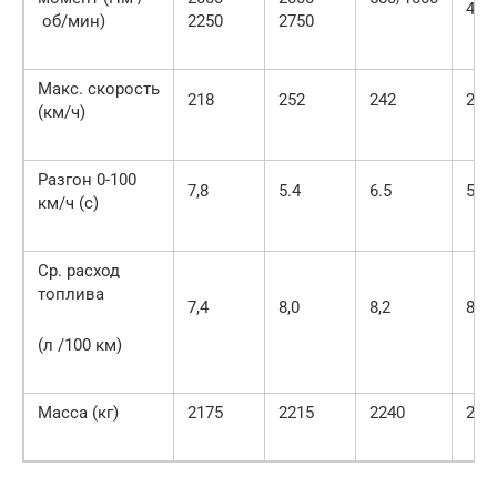
400
об/мин)
2250
2750
Макс. скорость
218
252
242
243
(км/ч)
Разгон 0-100
7,8
5.4
6.5
5.9
км/ч (с)
Ср. расход
топлива
7,4
8,0
8,2
8,2
(л /100 км)
Масса (кг)
2175
2215
2240
235