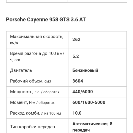
Porsche Cayenne 958 GTS 3.6 AT
Максимальная скорость,
262
км/ч
Время разгона до 100 км/
5.2
ч,
сек
Двигатель
Бензиновый
Рабочий объем,
3604
см3
Мощность,
440/6000
л.с. / оборотах
Момент,
600/1600-5000
Н·м / оборотах
Расход комби,
10.0
л на 100 км
Автоматическая, 8
Тип коробки передач
передач