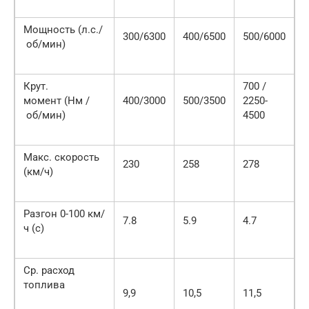
Мощность (л.с./
300/6300
400/6500
500/6000
об/мин)
Крут.
700 /
момент (Нм /
400/3000
500/3500
2250-
об/мин)
4500
Макс. скорость
230
258
278
(км/ч)
Разгон 0-100 км/
7.8
5.9
4.7
ч (с)
Ср. расход
топлива
9,9
10,5
11,5