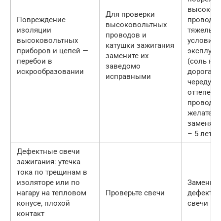
высоков
Для проверки
Повреждение
провода.
высоковольтных
изоляции
тяжелых
проводов и
высоковольтных
условиях
катушки зажигания
приборов и цепей —
эксплуат
замените их
перебои в
(соль на
заведомо
искрообразовании
дорогах,
исправными
чередующ
оттепеля
провода
желатель
заменять 
– 5 лет
Дефектные свечи
зажигания: утечка
тока по трещинам в
изоляторе или по
Замените
нагару на тепловом
Проверьте свечи
дефектн
конусе, плохой
свечи
контакт