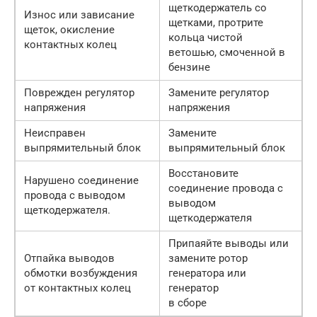
щеткодержатель со
Износ или зависание
щетками, протрите
щеток, окисление
кольца чистой
контактных колец
ветошью, смоченной в
бензине
Поврежден регулятор
Замените регулятор
напряжения
напряжения
Неисправен
Замените
выпрямительный блок
выпрямительный блок
Восстановите
Нарушено соединение
соединение провода с
провода с выводом
выводом
щеткодержателя.
щеткодержателя
Припаяйте выводы или
Отпайка выводов
замените ротор
обмотки возбуждения
генератора или
от контактных колец
генератор
в сборе