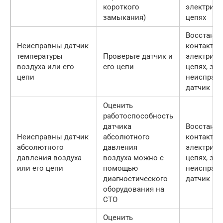
короткого
электриче
замыкания)
цепях
Восстанов
Неисправны датчик
контакт в
температуры
Проверьте датчик и
электриче
воздуха или его
его цепи
цепях, за
цепи
неисправ
датчик
Оценить
работоспособность
датчика
Восстанов
Неисправны датчик
абсолютного
контакт в
абсолютного
давления
электриче
давления воздуха
воздуха можно с
цепях, за
или его цепи
помощью
неисправ
диагностического
датчик
оборудования на
СТО
Оценить