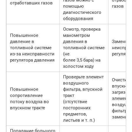
отработавших газов
помощью
газов
диагностического
оборудования
Осмотр, проверка
Повышенное
манометром
давление в
давления в
Замените
топливной системе
топливной системе
неиспра
из-за неисправности
(не
регулято
регулятора давления
более 3,5 бара) на
холостом ходу
Проверьте элемент
Очистите
воздушного
впускной 
Повышенное
фильтра, впускной
загрязне
сопротивление
тракт
элемент
потоку воздуха во
(отсутствие
воздушн
впускном тракте
посторонних
фильтра
предметов,
замените
листьев и т. п.)
Попадание большого