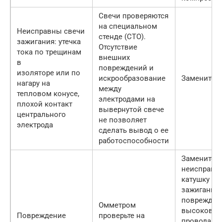
Свечи проверяются
на специальном
Неисправны свечи
стенде (СТО).
зажигания: утечка
Отсутствие
тока по трещинам
внешних
в
повреждений и
изоляторе или по
искрообразование
Замените с
нагару на
между
тепловом конусе,
электродами на
плохой контакт
вывернутой свече
центрального
не позволяет
электрода
сделать вывод о ее
работоспособности
Замените
неисправн
катушку
зажигания,
поврежден
Омметром
высоковол
Повреждение
проверьте на
провода