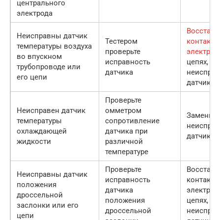
центрального
электрода
Восстано
Неисправны датчик
Тестером
контакт 
температуры воздуха
проверьте
электрич
во впускном
исправность
цепях, з
трубопроводе или
датчика
неиспра
его цепи
датчик
Проверьте
Неисправен датчик
омметром
Замените
температуры
сопротивление
неиспра
охлаждающей
датчика при
датчик
жидкости
различной
температуре
Проверьте
Восстано
Неисправны датчик
исправность
контакт 
положения
датчика
электрич
дроссельной
положения
цепях, з
заслонки или его
дроссельной
неиспра
цепи