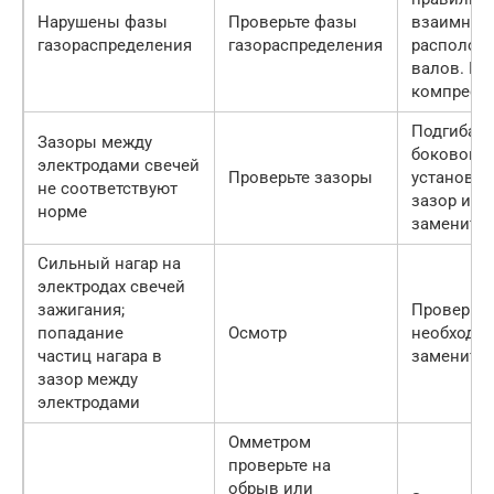
Нарушены фазы
Проверьте фазы
взаимное
газораспределения
газораспределения
располож
валов. Пр
компресс
Подгибан
Зазоры между
бокового 
электродами свечей
Проверьте зазоры
установит
не соответствуют
зазор или
норме
замените 
Сильный нагар на
электродах свечей
зажигания;
Проверьте
попадание
Осмотр
необходи
частиц нагара в
замените 
зазор между
электродами
Омметром
проверьте на
обрыв или