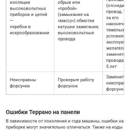
изоляции
обрыв или
(отсоединя
высоковольтных
«пробой»
провод, тя
приборов и цепей
(замыкание на
за его
—
«массу») обмотки
наконечник
перебои в
катушки зажигания,
тяжелых
искрообразовании
высоковольтные
условиях
провода
эксплуата
желательн
заменять
провода ра
5 лет
Замените
Неисправны
Проверьте работу
неисправн
форсунки
форсунок
форсунки
Ошибки Террано на панели
В зависимости от поколения и года машины, ошибки на
приборке могут значительно отличаться. Также на коды