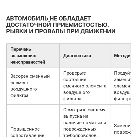
АВТОМОБИЛЬ НЕ ОБЛАДАЕТ
ДОСТАТОЧНОЙ ПРИЕМИСТОСТЬЮ.
РЫВКИ И ПРОВАЛЫ ПРИ ДВИЖЕНИИ
Перечень
возможных
Диагностика
Методы у
неисправностей
Проверьте
Продуйте 
Засорен сменный
состояние
замените
элемент
сменного элемента
элемент
воздушного
воздушного
воздушно
фильтра
фильтра
фильтра
Осмотрите систему
выпуска на
наличие помятых и
Замените
Повышенное
поврежденных
поврежде
сопротивление
трубопроводов,