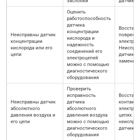
заслонки
датчик
Оценить
работоспособность
датчика
Восстано
концентрации
Неисправны датчик
поврежд
кислорода и
концентрации
электроц
надежность
кислорода или его
Неиспра
соединений его
цепи
датчик
электроцепей
замените
можно с помощью
диагностического
оборудования
Проверить
исправность
Восстано
Неисправны датчик
датчика
контакты
абсолютного
абсолютного
электрич
давления воздуха и
давления воздуха
цепях. З
его цепи
можно с помощью
неиспра
диагностического
датчик
оборудования