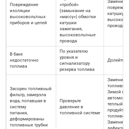
Замените
Повреждение
«пробой»
поврежде
изоляции
(замыкание на
катушку з
высоковольтных
«массу») обмотки
высоково
приборов и цепей
катушки
провода
зажигания,
высоковольтные
провода
По указателю
В баке
уровня и
недостаточно
Долейте т
сигнализатору
топлива
резерва топлива
Замените
топливный
Засорен топливный
Зимой по
фильтр, замерзла
автомобил
вода, попавшая в
Проверьте
теплый га
систему
давление в
продуйте
питания,
топливной системе
топливоп
деформированы
Замените
топливные трубки
дефектны