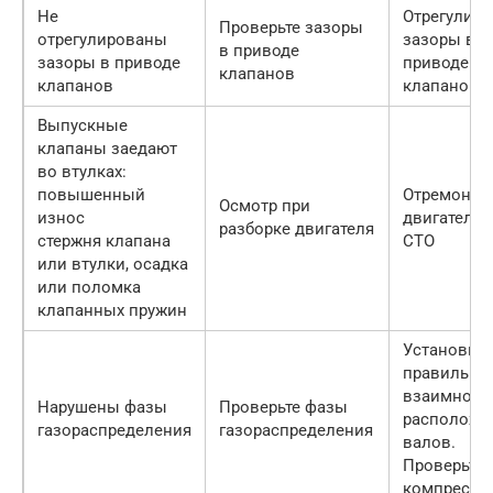
Не
Отрегулиру
Проверьте зазоры
отрегулированы
зазоры в
в приводе
зазоры в приводе
приводе
клапанов
клапанов
клапанов
Выпускные
клапаны заедают
во втулках:
повышенный
Отремонти
Осмотр при
износ
двигатель 
разборке двигателя
стержня клапана
СТО
или втулки, осадка
или поломка
клапанных пружин
Установите
правильно
взаимное
Нарушены фазы
Проверьте фазы
расположе
газораспределения
газораспределения
валов.
Проверьте
компресси