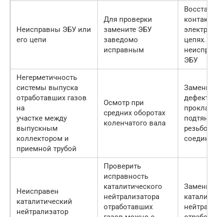
Восстано
Для проверки
контакты
Неисправны ЭБУ или
замените ЭБУ
электрич
его цепи
заведомо
цепях. З
исправным
неиспра
ЭБУ
Негерметичность
системы выпуска
Замените
отработавших газов
дефектн
Осмотр при
на
прокладк
средних оборотах
участке между
подтянит
коленчатого вала
выпускным
резьбов
коллектором и
соедине
приемной трубой
Проверить
исправность
каталитического
Замените
Неисправен
нейтрализатора
каталити
каталитический
отработавших
нейтрали
нейтрализатор
газов можно с
отработа