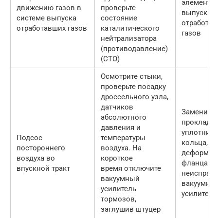
элементы
движению газов в
проверьте
выпуска
системе выпуска
состояние
отработа
отработавших газов
каталитического
газов
нейтрализатора
(противодавление)
(СТО)
Осмотрите стыки,
проверьте посадку
дроссельного узла,
датчиков
Замените
абсолютного
прокладки
давления и
уплотнит
Подсос
температуры
кольца, де
постороннего
воздуха. На
деформир
воздуха во
короткое
фланцами
впускной тракт
время отключите
неисправ
вакуумный
вакуумны
усилитель
усилитель
тормозов,
заглушив штуцер