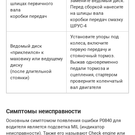
замените ведомый диск.
шлицах первичного
Перед сборкой нанесите
вала
на шлицы вала
коробки передач
коробки передач смазку
ШРУС-4
Установите упоры под
колеса, включите
Ведомый диск
первую передачу и
«приклеился» к
стояночный тормоз.
маховику или ведущему
Выжав одновременно
диску
педали тормоза и
(после длительной
сцепления, стартером
стоянки)
проверните коленчатый
вал двигателя
Симптомы неисправности
Основным симптомом появления ошибки P0840 для
водителя является подсветка MIL (индикатор
неисправности). Также его называют Check engine или