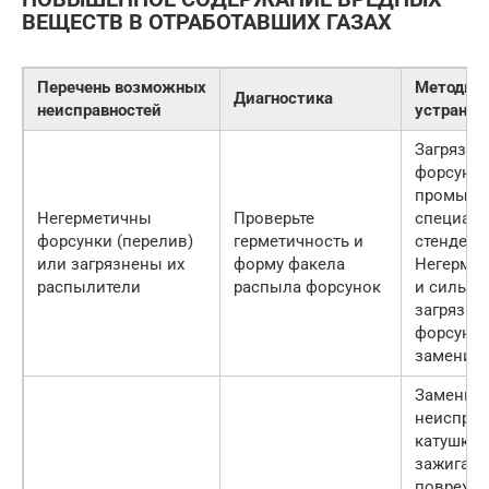
ВЕЩЕСТВ В ОТРАБОТАВШИХ ГАЗАХ
Перечень возможных
Методы
Диагностика
неисправностей
устранен
Загрязне
форсунк
промыть 
Негерметичны
Проверьте
специал
форсунки (перелив)
герметичность и
стенде .
или загрязнены их
форму факела
Негерме
распылители
распыла форсунок
и сильно
загрязне
форсунк
замените
Замените
неиспра
катушку
зажигани
поврежд