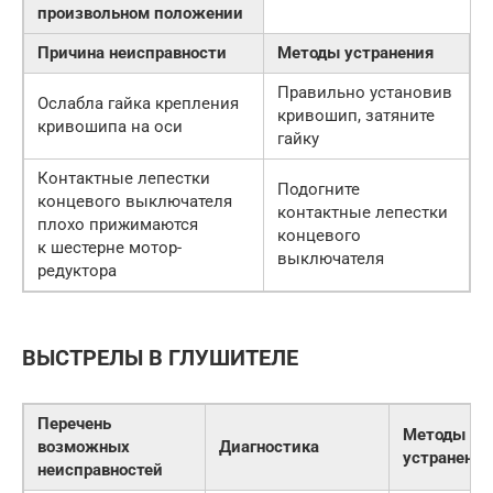
произвольном положении
Причина неисправности
Методы устранения
Правильно установив
Ослабла гайка крепления
кривошип, затяните
кривошипа на оси
гайку
Контактные лепестки
Подогните
концевого выключателя
контактные лепестки
плохо прижимаются
концевого
к шестерне мотор-
выключателя
редуктора
ВЫСТРЕЛЫ В ГЛУШИТЕЛЕ
Перечень
Методы
возможных
Диагностика
устранения
неисправностей