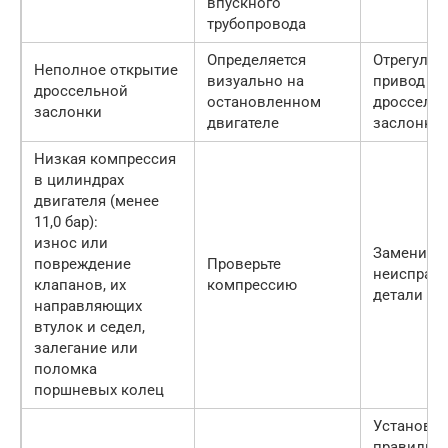
впускного
трубопровода
Определяется
Отрегулир
Неполное открытие
визуально на
привод
дроссельной
остановленном
дроссель
заслонки
двигателе
заслонки
Низкая компрессия
в цилиндрах
двигателя (менее
11,0 бар):
износ или
Замените
повреждение
Проверьте
неисправ
клапанов, их
компрессию
детали
направляющих
втулок и седел,
залегание или
поломка
поршневых колец
Установит
правильн