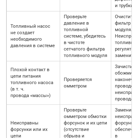
и трубки
Проверьте
Очистите 
давление в
фильтр то
Топливный насос
топливной
модуля.
не создает
системе, убедитесь
Неисправ
необходимого
в чистоте
топливный
давления в системе
сетчатого фильтра
регулятор
топливного модуля
замените
Зачистите
Плохой контакт в
обожмите
цепи питания
Проверяется
наконечн
топливного насоса
омметром
проводов,
(в т. ч.
неисправ
провода «массы»)
провода
Проверьте
Замените
омметром обмотки
неисправ
Неисправны
форсунок и их цепи
форсунки,
форсунки или их
(отсутствие
обеспечьт
цепи
обрыва и
в