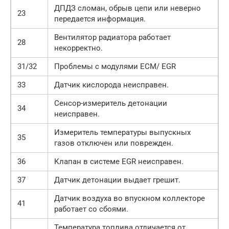
ДПДЗ сломан, обрыв цепи или неверно
23
передается информация.
Вентилятор радиатора работает
28
некорректно.
31/32
Проблемы с модулями ECM/ EGR
33
Датчик кислорода неисправен.
Сенсор-измеритель детонации
34
неисправен.
Измеритель температуры выпускных
35
газов отключен или поврежден.
36
Клапан в системе EGR неисправен.
37
Датчик детонации выдает грешит.
Датчик воздуха во впускном коллекторе
41
работает со сбоями.
Температура топлива отличается от