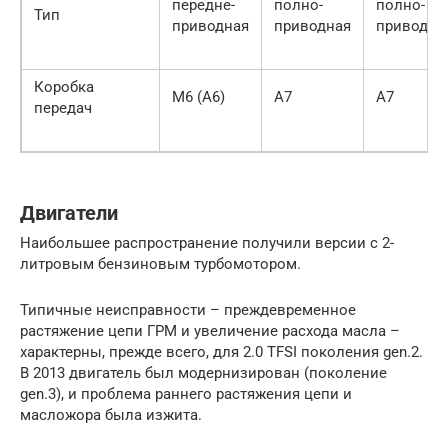
передне-
полно-
полно-
Тип
приводная
приводная
приводна
Коробка
М6 (А6)
А7
А7
передач
Двигатели
Наибольшее распространение получили версии с 2-
литровым бензиновым турбомотором.
Типичные неисправности – преждевременное
растяжение цепи ГРМ и увеличение расхода масла –
характерны, прежде всего, для 2.0 TFSI поколения gen.2.
В 2013 двигатель был модернизирован (поколение
gen.3), и проблема раннего растяжения цепи и
масложора была изжита.