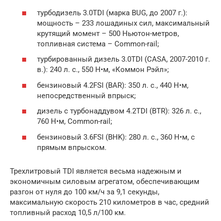
турбодизель 3.0TDI (марка BUG, до 2007 г.):
мощность – 233 лошадиных сил, максимальный
крутящий момент – 500 Ньютон-метров,
топливная система – Common-rail;
турбированный дизель 3.0TDI (CASA, 2007-2010 г.
в.): 240 л. с., 550 Н•м, «Коммон Рэйл»;
бензиновый 4.2FSI (BAR): 350 л. с., 440 Н•м,
непосредственный впрыск;
дизель с турбонаддувом 4.2TDI (BTR): 326 л. с.,
760 Н•м, Common-rail;
бензиновый 3.6FSI (BHK): 280 л. с., 360 Н•м, с
прямым впрыском.
Трехлитровый TDI является весьма надежным и
экономичным силовым агрегатом, обеспечивающим
разгон от нуля до 100 км/ч за 9,1 секунды,
максимальную скорость 210 километров в час, средний
топливный расход 10,5 л/100 км.