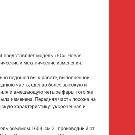
at представляет модель «BC». Новая
тические и механические изменения.
но подошел бы к работе, выполненной
ереднюю часть, сделав более высокую и
биля и вмещающую четыре фары того же
была изменена. Передняя часть похожа на
янскую характеристику: укороченная и
атель объемом 1608
см 3
, производный от