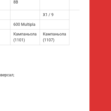
8В
Дино
X1 / 9
600 Multipla
Кампаньола
Кампаньола
(1101)
(1107)
иверсал;