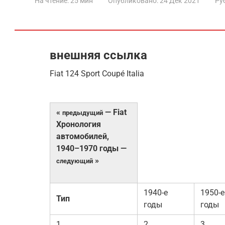
На чтение:
25 мин
Опубликовано:
24 Дек 2021
Ру
внешняя ссылка
Fiat 124 Sport Coupé Italia
«
— Fiat
предыдущий
Хронология
автомобилей,
1940–1970 годы —
»
следующий
1940-е
1950-е
Тип
годы
годы
1
2
3