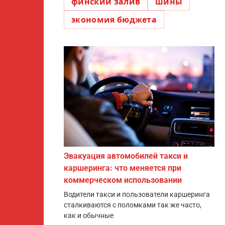
финский залив
шины
экономия бюджета
Эвакуация автомобилей такси и
каршеринга: что меняется при
коммерческом использовании
Водители такси и пользователи каршеринга
сталкиваются с поломками так же часто,
как и обычные