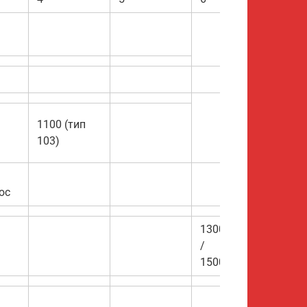
1100 (тип
103)
Ритмо
юс
1300
/
1500