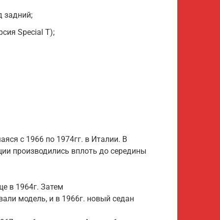
 задний;
сия Special T);
ся с 1966 по 1974гг. в Италии. В
ции производились вплоть до середины
е в 1964г. Затем
али модель, и в 1966г. новый седан