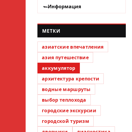
Информация
МЕТКИ
азиатские впечатления
азия путешествие
аккумулятор
архитектура крепости
водные маршруты
выбор теплохода
городские экскурсии
городской туризм
дворники
диагностика