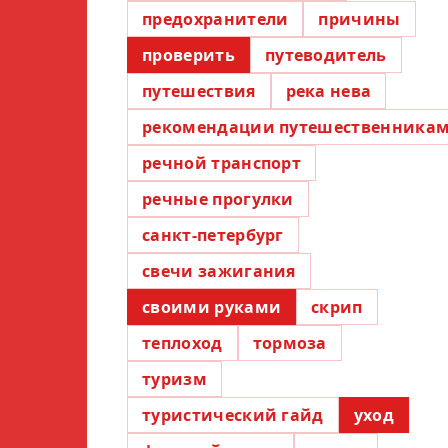
предохранители
причины
проверить
путеводитель
путешествия
река нева
рекомендации путешественника
речной транспорт
речные прогулки
санкт-петербург
свечи зажигания
своими руками
скрип
теплоход
тормоза
туризм
туристический гайд
уход