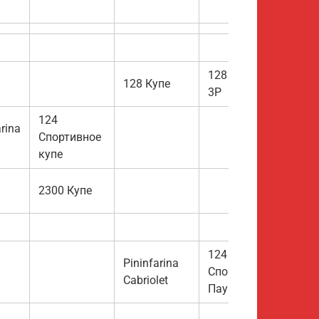
128
128 Купе
3P
124
arina
Спортивное
купе
130
2300 Купе
Купе
124
Pininfarina
Спорт
Cabriolet
Паук