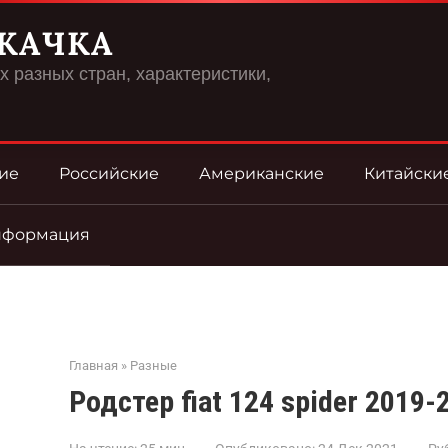
КАЧКА
 разных стран, характеристики,
ие
Российские
Американские
Китайски
нформация
Главная
»
Разные
Родстер fiat 124 spider 2019-