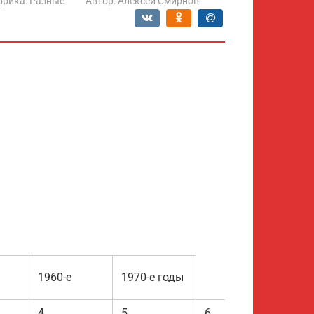
брика:
Разные
Автор:
Алексей Смирнов
1960-е
1970-е годы
4
5
6
7
8