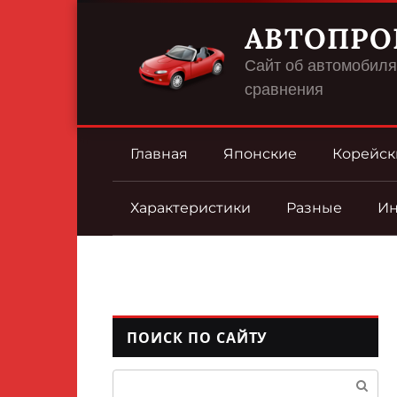
Перейти
АВТОПРО
к
контенту
Сайт об автомобилях
сравнения
Главная
Японские
Корейск
Характеристики
Разные
И
ПОИСК ПО САЙТУ
Поиск: