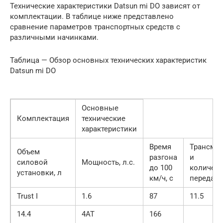
Технические характеристики Datsun mi DO зависят от
комплектации. В таблице ниже представлено
сравнение параметров транспортных средств с
различными начинками.
Таблица — Обзор основных технических характеристик
Datsun mi DO
Основные
Комплектация
технические
характеристики
Время
Трансми
Объем
разгона
и
силовой
Мощность, л.с.
до 100
количес
установки, л
км/ч, с
передач
Trust I
1.6
87
11.5
14.4
4АТ
166