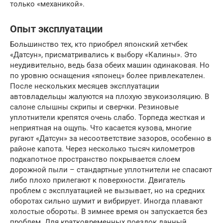
только «механикой».
Опыт эксплуатации
Большинство тех, кто приобрел японский хетчбек
«Датсун», присматривались к выбору «Калины». Это
неудивительно, ведь база обеих машин одинаковая. Но
по уровню оснащения «японец» более привлекателен.
После нескольких месяцев эксплуатации
автовладельцы жалуются на плохую звукоизоляцию. В
салоне слышны скрипы и сверчки. Резиновые
уплотнители крепятся очень слабо. Торпеда жесткая и
неприятная на ощупь. Что касается кузова, многие
ругают «Датсун» за несоответствие зазоров, особенно в
районе капота. Через несколько тысяч километров
подкапотное пространство покрывается слоем
дорожной пыли – стандартные уплотнители не спасают
либо плохо прилегают к поверхности. Двигатель
проблем с эксплуатацией не вызывает, но на средних
оборотах сильно шумит и вибрирует. Иногда плавают
холостые обороты. В зимнее время он запускается без
проблем. Для кратковременных поездок данный