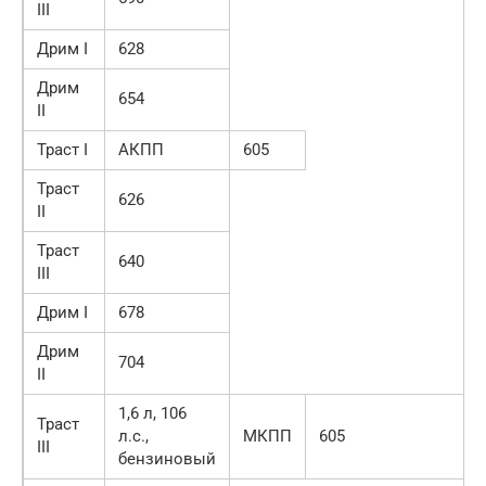
III
Дрим I
628
Дрим
654
II
Траст I
АКПП
605
Траст
626
II
Траст
640
III
Дрим I
678
Дрим
704
II
1,6 л, 106
Траст
л.с.,
МКПП
605
III
бензиновый