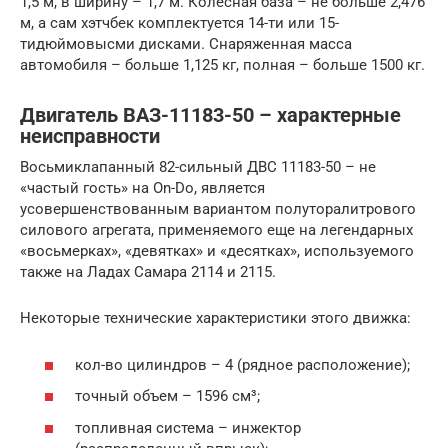
1,5 м, в ширину – 1,7 м. Колёсная база – не больше 2,476
м, а сам хэтчбек комплектуется 14-ти или 15-
тидюймовысми дисками. Снаряженная масса
автомобиля – больше 1,125 кг, полная – больше 1500 кг.
Двигатель ВАЗ-11183-50 – характерные
неисправности
Восьмиклапанный 82-сильный ДВС 11183-50 – не
«частый гость» на On-Do, является
усовершенствованным вариантом полуторалитрового
силового агрегата, применяемого еще на легендарных
«восьмерках», «девятках» и «десятках», используемого
также на Ладах Самара 2114 и 2115.
Некоторые технические характеристики этого движка:
кол-во цилиндров – 4 (рядное расположение);
точный объем – 1596 см³;
топливная система – инжектор