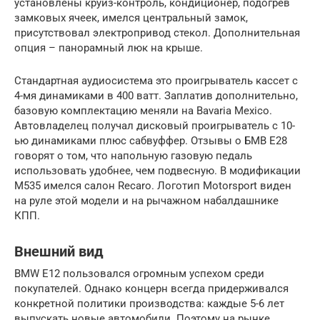
установлены круиз-контроль, кондиционер, подогрев
замковых ячеек, имелся центральный замок,
присутствовал электропривод стекол. Дополнительная
опция – панорамный люк на крыше.
Стандартная аудиосистема это проигрыватель кассет с
4-мя динамиками в 400 ватт. Заплатив дополнительно,
базовую комплектацию меняли на Bavaria Mexico.
Автовладелец получал дисковый проигрыватель с 10-
ью динамиками плюс сабвуффер. Отзывы о БМВ Е28
говорят о том, что напольную газовую педаль
использовать удобнее, чем подвесную. В модификации
M535 имелся салон Recaro. Логотип Motorsport виден
на руле этой модели и на рычажном набалдашнике
КПП.
Внешний вид
BMW Е12 пользовался огромным успехом среди
покупателей. Однако концерн всегда придерживался
конкретной политики производства: каждые 5-6 лет
выпускать новые автомобили. Поэтому на рынке