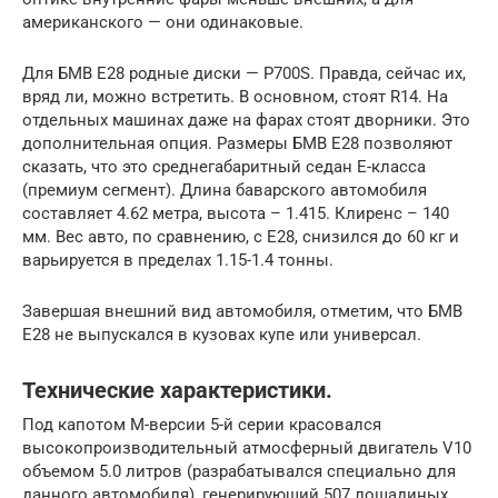
американского — они одинаковые.
Для БМВ Е28 родные диски — P700S. Правда, сейчас их,
вряд ли, можно встретить. В основном, стоят R14. На
отдельных машинах даже на фарах стоят дворники. Это
дополнительная опция. Размеры БМВ Е28 позволяют
сказать, что это среднегабаритный седан E-класса
(премиум сегмент). Длина баварского автомобиля
составляет 4.62 метра, высота – 1.415. Клиренс – 140
мм. Вес авто, по сравнению, с Е28, снизился до 60 кг и
варьируется в пределах 1.15-1.4 тонны.
Завершая внешний вид автомобиля, отметим, что БМВ
Е28 не выпускался в кузовах купе или универсал.
Технические характеристики.
Под капотом M-версии 5-й серии красовался
высокопроизводительный атмосферный двигатель V10
объемом 5.0 литров (разрабатывался специально для
данного автомобиля), генерирующий 507 лошадиных