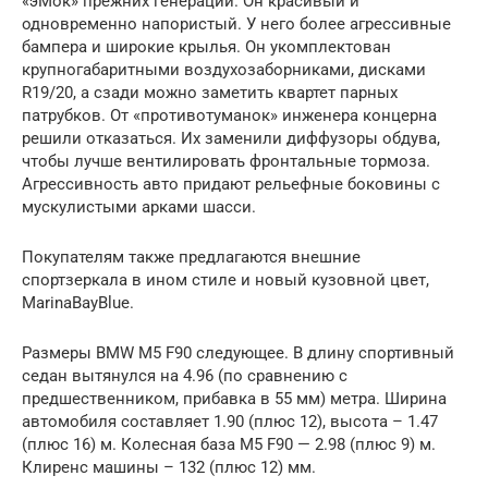
«эМок» прежних генераций. Он красивый и
одновременно напористый. У него более агрессивные
бампера и широкие крылья. Он укомплектован
крупногабаритными воздухозаборниками, дисками
R19/20, а сзади можно заметить квартет парных
патрубков. От «противотуманок» инженера концерна
решили отказаться. Их заменили диффузоры обдува,
чтобы лучше вентилировать фронтальные тормоза.
Агрессивность авто придают рельефные боковины с
мускулистыми арками шасси.
Покупателям также предлагаются внешние
спортзеркала в ином стиле и новый кузовной цвет,
MarinaBayBlue.
Размеры BMW M5 F90 следующее. В длину спортивный
седан вытянулся на 4.96 (по сравнению с
предшественником, прибавка в 55 мм) метра. Ширина
автомобиля составляет 1.90 (плюс 12), высота – 1.47
(плюс 16) м. Колесная база M5 F90 — 2.98 (плюс 9) м.
Клиренс машины – 132 (плюс 12) мм.