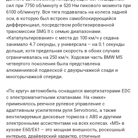
сил при 7750 об/минуту и 520 Нм пикового момента при
6100 об/минуту. Вся тяга подавалась на колеса задней
оси, в которую был встроен самоблокирующийся
дифференциал, посредством роботизированной
трансмиссии SMG II с семью диапазонами.
«Катапультирование» с места до 100 км/ч у седана
занимало 4.7 секунды, у универсала – на 0.1 секунды
дольше, хотя предельная скорость в обоих случаях
ограничивалась на 250 км/ч. Ходовая часть BMW M5
четвертого поколения была представлена
алюминиевой подвеской с двухрычажкой сзади и
многорычажкой спереди.
«По кругу» автомобиль оснащался амортизаторами EDC
с электромагнитными клапанами. На «эмке»
применялось реечное рулевое управление с
адаптивным усилителем руля Servotronic, а также
вентилируемые дисковые тормоза с ABS и другими
электронными ассистентами на всех колесах. «М5» в
кузове E60/E61 – это мощная внешность, роскошный
интерьер, драйверский характер, отличные