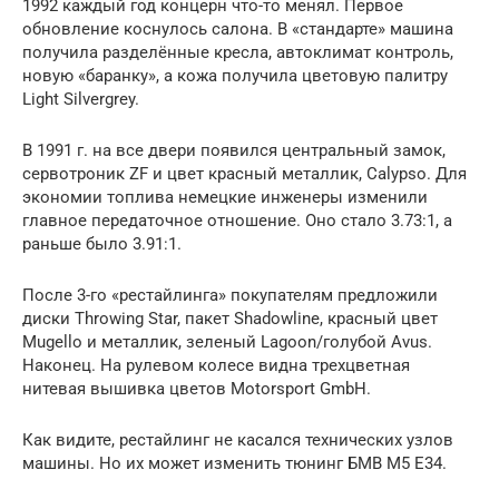
1992 каждый год концерн что-то менял. Первое
обновление коснулось салона. В «стандарте» машина
получила разделённые кресла, автоклимат контроль,
новую «баранку», а кожа получила цветовую палитру
Light Silvergrey.
В 1991 г. на все двери появился центральный замок,
сервотроник ZF и цвет красный металлик, Calypso. Для
экономии топлива немецкие инженеры изменили
главное передаточное отношение. Оно стало 3.73:1, а
раньше было 3.91:1.
После 3-го «рестайлинга» покупателям предложили
диски Throwing Star, пакет Shadowline, красный цвет
Mugello и металлик, зеленый Lagoon/голубой Avus.
Наконец. На рулевом колесе видна трехцветная
нитевая вышивка цветов Motorsport GmbH.
Как видите, рестайлинг не касался технических узлов
машины. Но их может изменить тюнинг БМВ М5 Е34.