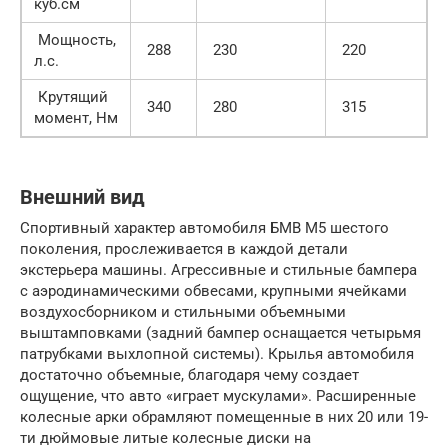
куб.см
Мощность,
288
230
220
л.с.
Крутящий
340
280
315
момент, Нм
Внешний вид
Спортивный характер автомобиля БМВ М5 шестого
поколения, прослеживается в каждой детали
экстерьера машины. Агрессивные и стильные бампера
с аэродинамическими обвесами, крупными ячейками
воздухосборником и стильными объемными
выштамповками (задний бампер оснащается четырьмя
патрубками выхлопной системы). Крылья автомобиля
достаточно объемные, благодаря чему создает
ощущение, что авто «играет мускулами». Расширенные
колесные арки обрамляют помещенные в них 20 или 19-
ти дюймовые литые колесные диски на