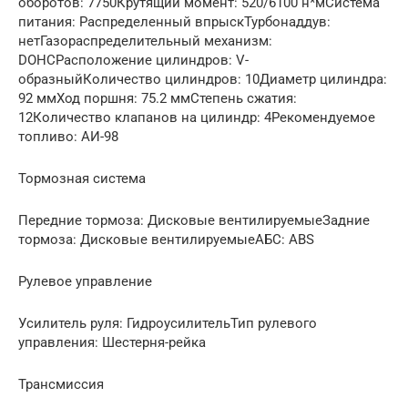
оборотов: 7750Крутящий момент: 520/6100 н*мСистема
питания: Распределенный впрыскТурбонаддув:
нетГазораспределительный механизм:
DOHCРасположение цилиндров: V-
образныйКоличество цилиндров: 10Диаметр цилиндра:
92 ммХод поршня: 75.2 ммСтепень сжатия:
12Количество клапанов на цилиндр: 4Рекомендуемое
топливо: АИ-98
Тормозная система
Передние тормоза: Дисковые вентилируемыеЗадние
тормоза: Дисковые вентилируемыеАБС: ABS
Рулевое управление
Усилитель руля: ГидроусилительТип рулевого
управления: Шестерня-рейка
Трансмиссия