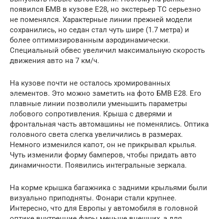
появился БМВ в кузове Е28, но экстерьер ТС серьезно
не поменялся. Характерные линии прежней модели
сохранились, но седан стал чуть шире (1.7 метра) и
более оптимизированным аэродинамически.
Специальный обвес увеличил максимальную скорость
движения авто на 7 км/ч.
На кузове почти не осталось хромированных
элементов. Это можно заметить на фото БМВ Е28. Его
плавные линии позволили уменьшить параметры
лобового сопротивления. Крыша с дверями и
фронтальная часть автомашины не поменялись. Оптика
головного света слегка увеличились в размерах.
Немного изменился капот, он не прикрывал крылья.
Чуть изменили форму бамперов, чтобы придать авто
динамичности. Появились интегральные зеркала.
На корме крышка багажника с задними крыльями были
визуально приподняты. Фонари стали крупнее.
Интересно, что для Европы у автомобиля в головной
оптике внутренние фары меньше внешних, а для