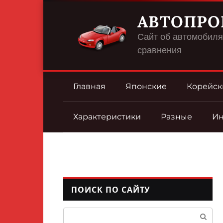
Перейти
АВТОПРО
к
контенту
Сайт об автомобилях
сравнения
Главная
Японские
Корейск
Характеристики
Разные
И
ПОИСК ПО САЙТУ
Поиск: