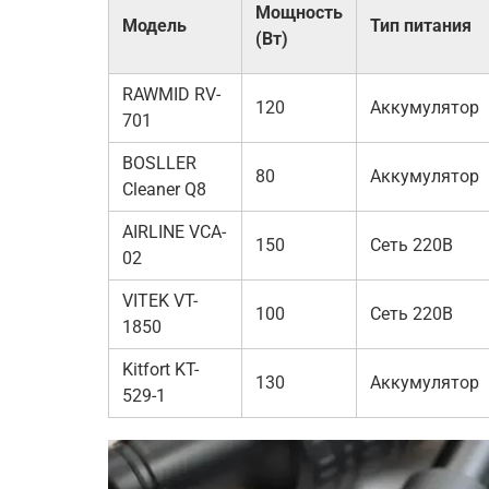
Мощность
Модель
Тип питания
(Вт)
RAWMID RV-
120
Аккумулятор
701
BOSLLER
80
Аккумулятор
Cleaner Q8
AIRLINE VCA-
150
Сеть 220В
02
VITEK VT-
100
Сеть 220В
1850
Kitfort KT-
130
Аккумулятор
529-1