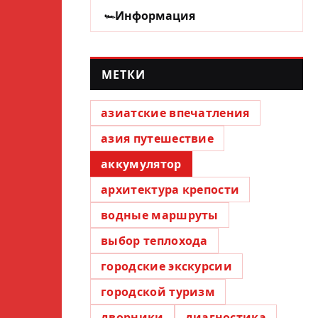
Информация
МЕТКИ
азиатские впечатления
азия путешествие
аккумулятор
архитектура крепости
водные маршруты
выбор теплохода
городские экскурсии
городской туризм
дворники
диагностика