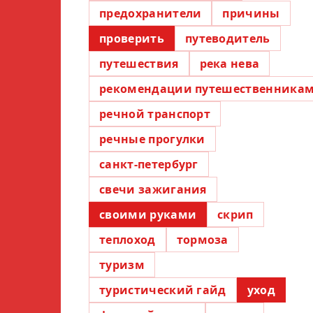
предохранители
причины
проверить
путеводитель
путешествия
река нева
рекомендации путешественника
речной транспорт
речные прогулки
санкт-петербург
свечи зажигания
своими руками
скрип
теплоход
тормоза
туризм
туристический гайд
уход