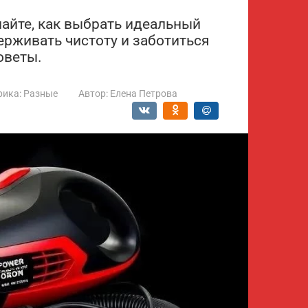
найте, как выбрать идеальный
рживать чистоту и заботиться
оветы.
рика:
Разные
Автор:
Елена Петрова