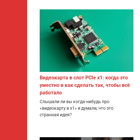
Видеокарта в слот PCIe x1: когда это
уместно и как сделать так, чтобы всё
работало
Слышали ли вы когда-нибудь про
«видеокарту в x1» и думали, что это
странная идея?