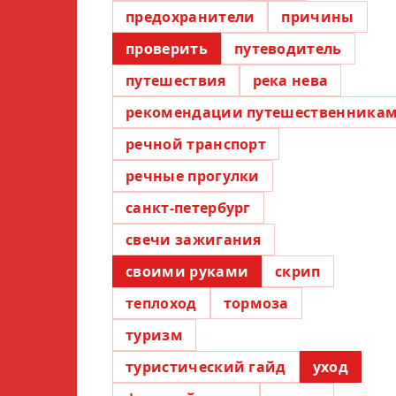
предохранители
причины
проверить
путеводитель
путешествия
река нева
рекомендации путешественника
речной транспорт
речные прогулки
санкт-петербург
свечи зажигания
своими руками
скрип
теплоход
тормоза
туризм
туристический гайд
уход