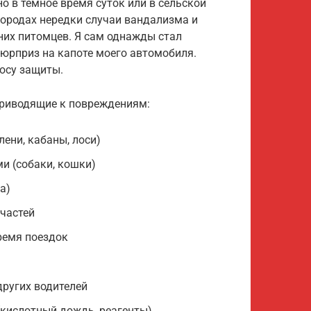
о в темное время суток или в сельской
 городах нередки случаи вандализма и
них питомцев. Я сам однажды стал
сюрприз на капоте моего автомобиля.
осу защиты.
приводящие к повреждениям:
ени, кабаны, лоси)
и (собаки, кошки)
а)
частей
ремя поездок
ругих водителей
(кислотный дождь, реагенты)