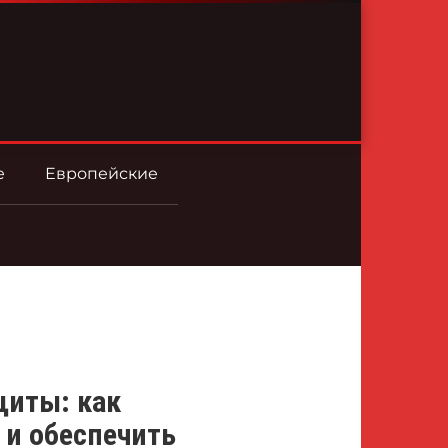
е
Европейские
иты: как
 и обеспечить