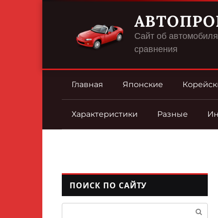
Перейти
АВТОПРО
к
контенту
Сайт об автомобилях
сравнения
Главная
Японские
Корейск
Характеристики
Разные
И
ПОИСК ПО САЙТУ
Поиск: