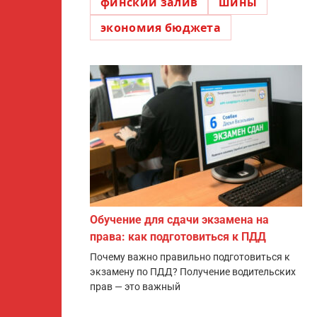
финский залив
шины
экономия бюджета
Обучение для сдачи экзамена на
права: как подготовиться к ПДД
Почему важно правильно подготовиться к
экзамену по ПДД? Получение водительских
прав — это важный