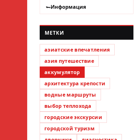
Информация
МЕТКИ
азиатские впечатления
азия путешествие
аккумулятор
архитектура крепости
водные маршруты
выбор теплохода
городские экскурсии
городской туризм
дворники
диагностика