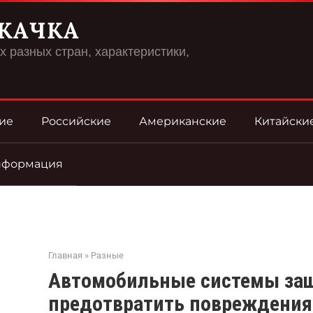
КАЧКА
 разных стран, характеристики,
ие
Российские
Американские
Китайски
нформация
Главная
»
Разные
Автомобильные системы защ
предотвратить повреждения