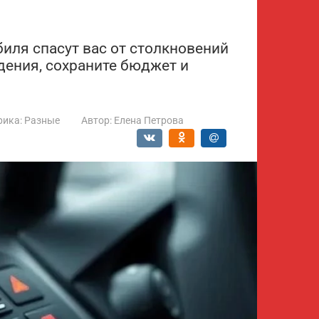
иля спасут вас от столкновений
ения, сохраните бюджет и
рика:
Разные
Автор:
Елена Петрова