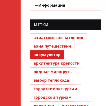
Информация
МЕТКИ
азиатские впечатления
азия путешествие
аккумулятор
архитектура крепости
водные маршруты
выбор теплохода
городские экскурсии
городской туризм
дворники
диагностика