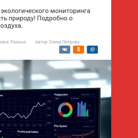
 экологического мониторинга
ть природу! Подробно о
воздуха.
рика:
Разные
Автор:
Елена Петрова