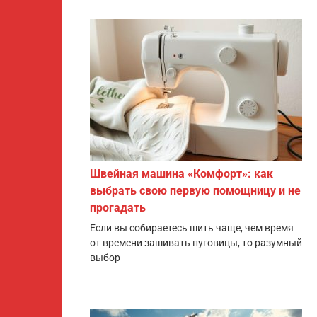
Швейная машина «Комфорт»: как
выбрать свою первую помощницу и не
прогадать
Если вы собираетесь шить чаще, чем время
от времени зашивать пуговицы, то разумный
выбор