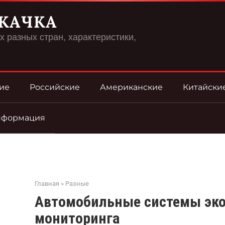
КАЧКА
 разных стран, характеристики,
ие
Российские
Американские
Китайски
нформация
Главная
»
Разные
Автомобильные системы эко
мониторинга