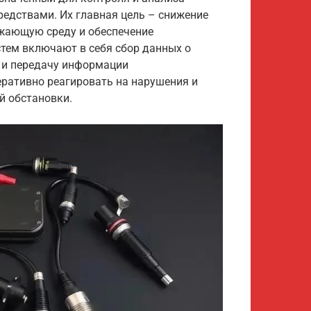
едствами. Их главная цель – снижение
ужающую среду и обеспечение
стем включают в себя сбор данных о
у и передачу информации
ративно реагировать на нарушения и
й обстановки.