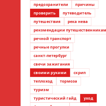
предохранители
причины
проверить
путеводитель
путешествия
река нева
рекомендации путешественника
речной транспорт
речные прогулки
санкт-петербург
свечи зажигания
своими руками
скрип
теплоход
тормоза
туризм
туристический гайд
уход