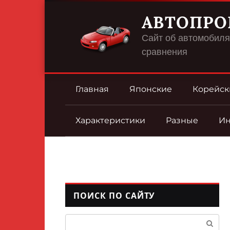
Перейти
АВТОПРО
к
контенту
Сайт об автомобилях
сравнения
Главная
Японские
Корейск
Характеристики
Разные
И
ПОИСК ПО САЙТУ
Поиск: