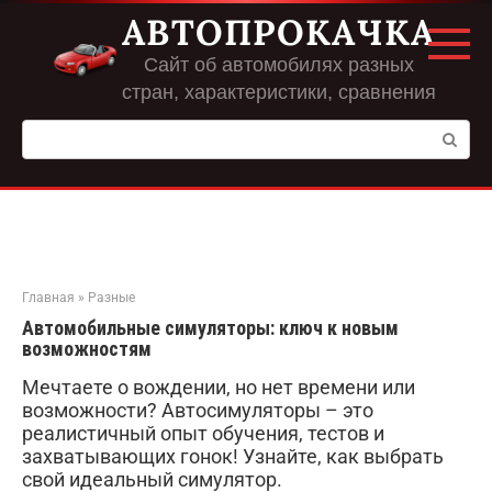
Перейти
АВТОПРОКАЧКА
к
контенту
Сайт об автомобилях разных
стран, характеристики, сравнения
Поиск:
Главная
»
Разные
Автомобильные симуляторы: ключ к новым
возможностям
Мечтаете о вождении, но нет времени или
возможности? Автосимуляторы – это
реалистичный опыт обучения, тестов и
захватывающих гонок! Узнайте, как выбрать
свой идеальный симулятор.