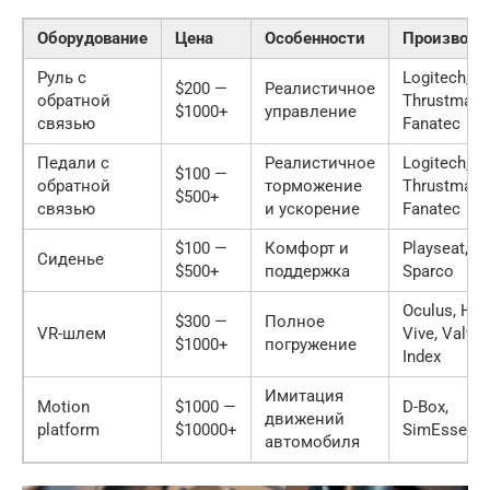
Оборудование
Цена
Особенности
Производи
Руль с
Logitech,
$200 —
Реалистичное
обратной
Thrustmaste
$1000+
управление
связью
Fanatec
Педали с
Реалистичное
Logitech,
$100 —
обратной
торможение
Thrustmaste
$500+
связью
и ускорение
Fanatec
$100 —
Комфорт и
Playseat,
Сиденье
$500+
поддержка
Sparco
Oculus, HT
$300 —
Полное
VR-шлем
Vive, Valve
$1000+
погружение
Index
Имитация
Motion
$1000 —
D-Box,
движений
platform
$10000+
SimEssenc
автомобиля