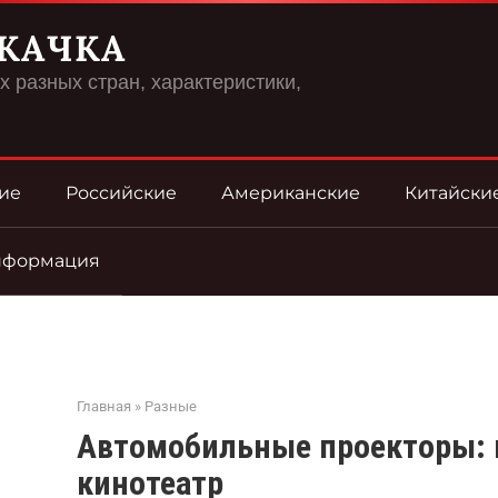
КАЧКА
 разных стран, характеристики,
ие
Российские
Американские
Китайски
нформация
Главная
»
Разные
Автомобильные проекторы: 
кинотеатр