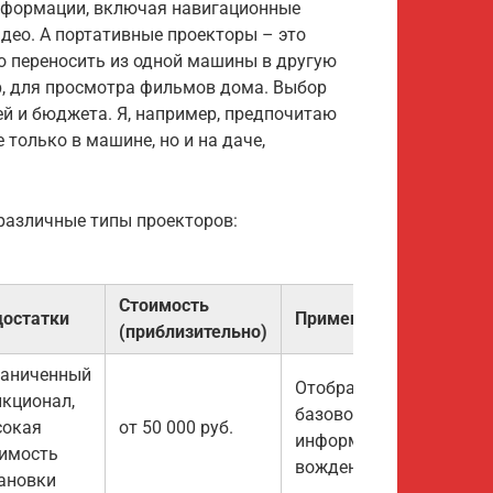
информации, включая навигационные
део. А портативные проекторы – это
о переносить из одной машины в другую
р, для просмотра фильмов дома. Выбор
ей и бюджета. Я, например, предпочитаю
 только в машине, но и на даче,
различные типы проекторов:
Стоимость
остатки
Применение
(приблизительно)
раниченный
Отображение
кционал,
базовой
сокая
от 50 000 руб.
информации о
имость
вождении
ановки