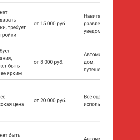
жет
Навигация,
давать
от 15 000 руб.
развлечения,
ки, требует
уведомления
тройки
бует
Автомобиль,
ания,
от 8 000 руб.
дом,
жет быть
путешествия
ее ярким
ее
Все сценарии
от 20 000 руб.
окая цена
использования
жет быть
Автомобиль,