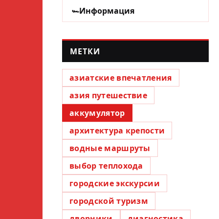
Информация
МЕТКИ
азиатские впечатления
азия путешествие
аккумулятор
архитектура крепости
водные маршруты
выбор теплохода
городские экскурсии
городской туризм
дворники
диагностика