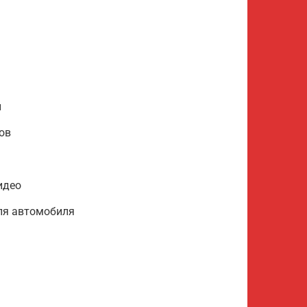
и
ов
идео
ля автомобиля