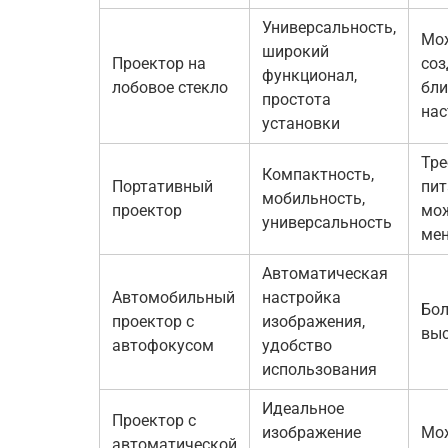
Универсальность,
Мо
широкий
Проектор на
соз
функционал,
лобовое стекло
бли
простота
нас
установки
Тре
Компактность,
Портативный
пит
мобильность,
проектор
мо
универсальность
мен
Автоматическая
Автомобильный
настройка
Бол
проектор с
изображения,
выс
автофокусом
удобство
использования
Идеальное
Проектор с
изображение
Мо
автоматической