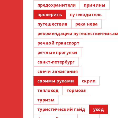
предохранители
причины
проверить
путеводитель
путешествия
река нева
рекомендации путешественника
речной транспорт
речные прогулки
санкт-петербург
свечи зажигания
своими руками
скрип
теплоход
тормоза
туризм
туристический гайд
уход