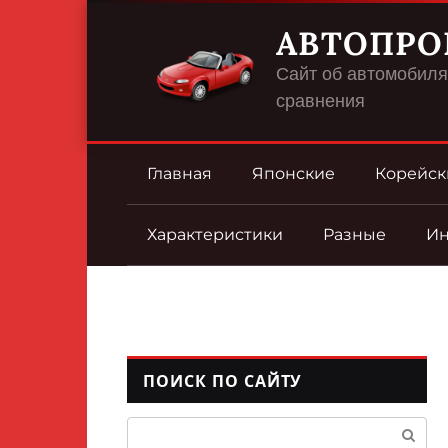
Перейти
АВТОПРО
к
контенту
Сайт об автомобилях
сравнения
Главная
Японские
Корейск
Характеристики
Разные
И
ПОИСК ПО САЙТУ
Поиск: