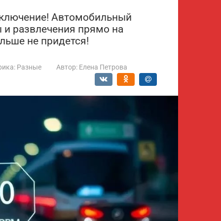
иключение! Автомобильный
 и развлечения прямо на
ольше не придется!
рика:
Разные
Автор:
Елена Петрова