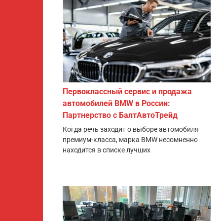
Первоклассный сервис и продажа
автомобилей BMW в России:
Партнерство с БалтАвтоТрейд
Когда речь заходит о выборе автомобиля
премиум-класса, марка BMW несомненно
находится в списке лучших