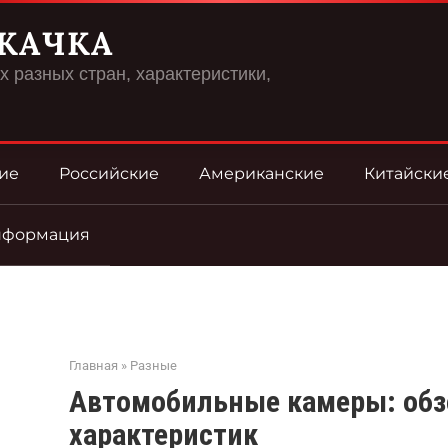
КАЧКА
 разных стран, характеристики,
ие
Российские
Американские
Китайски
нформация
Главная
»
Разные
Автомобильные камеры: обзо
характеристик