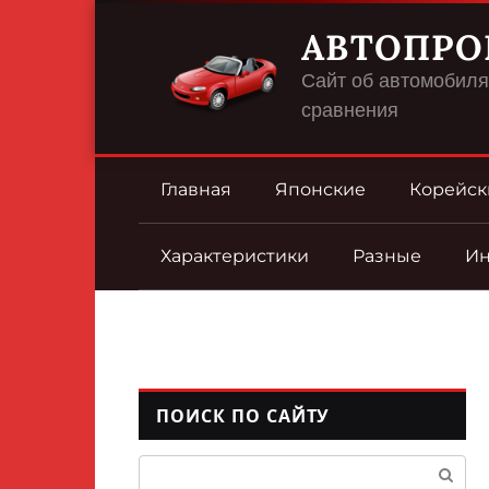
Перейти
АВТОПРО
к
контенту
Сайт об автомобилях
сравнения
Главная
Японские
Корейск
Характеристики
Разные
И
ПОИСК ПО САЙТУ
Поиск: