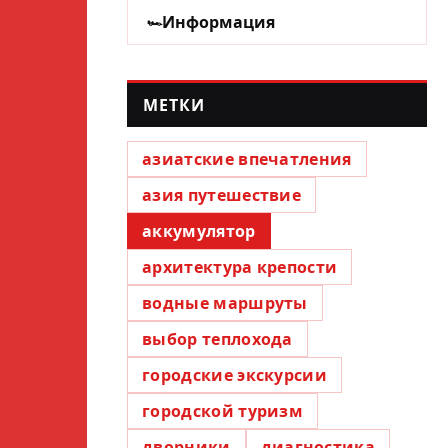
Информация
МЕТКИ
азиатские впечатления
азия путешествие
аккумулятор
архитектура крепости
водные маршруты
выбор теплохода
городские экскурсии
городской туризм
дворники
диагностика