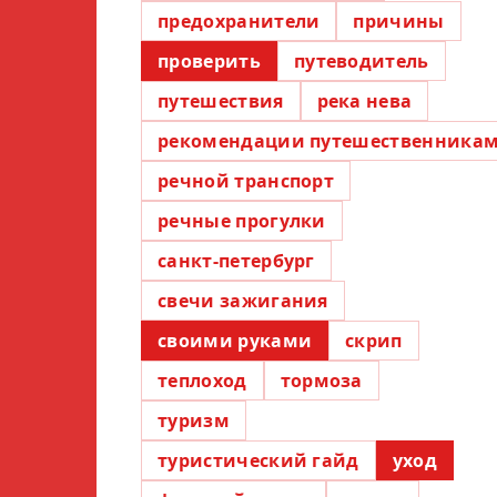
предохранители
причины
проверить
путеводитель
путешествия
река нева
рекомендации путешественника
речной транспорт
речные прогулки
санкт-петербург
свечи зажигания
своими руками
скрип
теплоход
тормоза
туризм
туристический гайд
уход