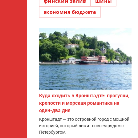
финский залив
шины
экономия бюджета
Куда сходить в Кронштадте: прогулки,
крепости и морская романтика на
один-два дня
Кронштадт — это островной город с мощной
историей, который лежит совсем рядом с
Петербургом,