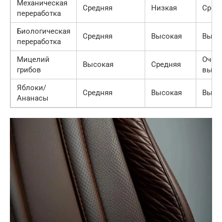
Механическая
Средняя
Низкая
Сред
переработка
Биологическая
Средняя
Высокая
Высо
переработка
Мицелий
Очен
Высокая
Средняя
грибов
высо
Яблоки/
Средняя
Высокая
Высо
Ананасы