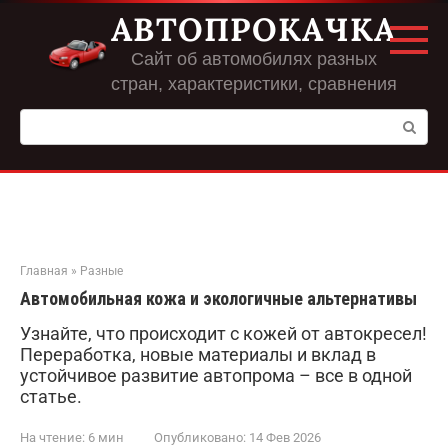
Перейти
АВТОПРОКАЧКА
к
контенту
Сайт об автомобилях разных
стран, характеристики, сравнения
Поиск:
Главная
»
Разные
Автомобильная кожа и экологичные альтернативы
Узнайте, что происходит с кожей от автокресел!
Переработка, новые материалы и вклад в
устойчивое развитие автопрома – все в одной
статье.
На чтение:
6 мин
Опубликовано:
14 Фев 2026