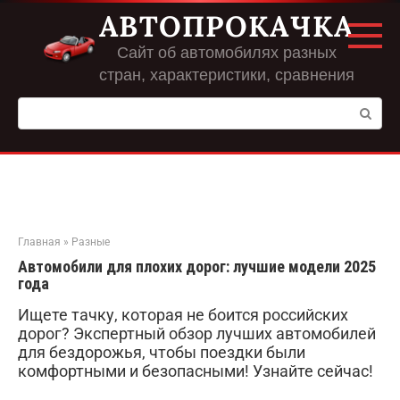
Перейти
АВТОПРОКАЧКА
к
контенту
Сайт об автомобилях разных
стран, характеристики, сравнения
Поиск:
Главная
»
Разные
Автомобили для плохих дорог: лучшие модели 2025
года
Ищете тачку, которая не боится российских
дорог? Экспертный обзор лучших автомобилей
для бездорожья, чтобы поездки были
комфортными и безопасными! Узнайте сейчас!