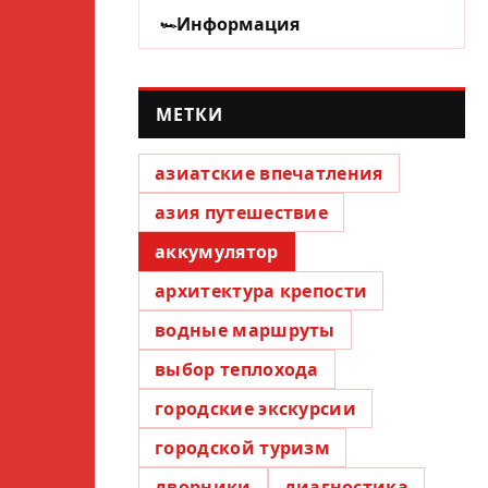
Информация
МЕТКИ
азиатские впечатления
азия путешествие
аккумулятор
архитектура крепости
водные маршруты
выбор теплохода
городские экскурсии
городской туризм
дворники
диагностика