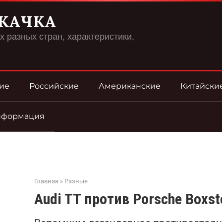
КАЧКА
 разных стран, характеристики,
ие
Российские
Американские
Китайски
нформация
Главная
»
Разные
Audi TT против Porsche Boxst