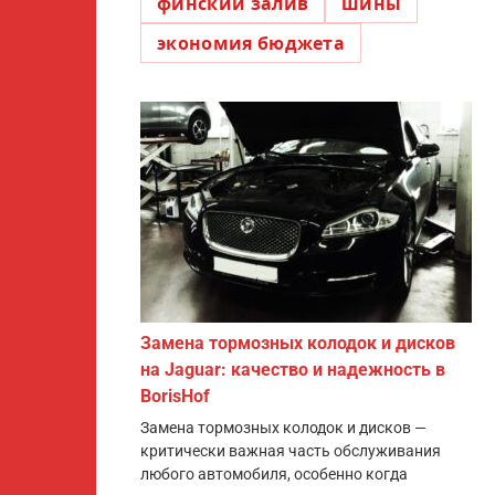
финский залив
шины
экономия бюджета
Замена тормозных колодок и дисков
на Jaguar: качество и надежность в
BorisHof
Замена тормозных колодок и дисков —
критически важная часть обслуживания
любого автомобиля, особенно когда