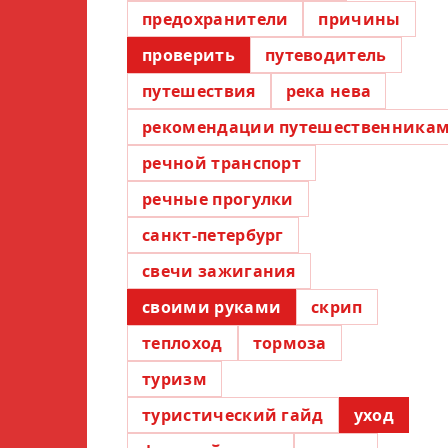
предохранители
причины
проверить
путеводитель
путешествия
река нева
рекомендации путешественника
речной транспорт
речные прогулки
санкт-петербург
свечи зажигания
своими руками
скрип
теплоход
тормоза
туризм
туристический гайд
уход