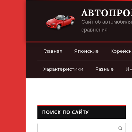
Перейти
АВТОПРО
к
контенту
Сайт об автомобилях
сравнения
Главная
Японские
Корейск
Характеристики
Разные
И
ПОИСК ПО САЙТУ
Поиск: