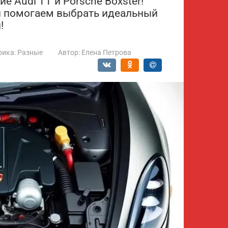
 Audi TT и Porsche Boxster!
и помогаем выбрать идеальный
!
рика:
Разные
Автор:
Елена Петрова