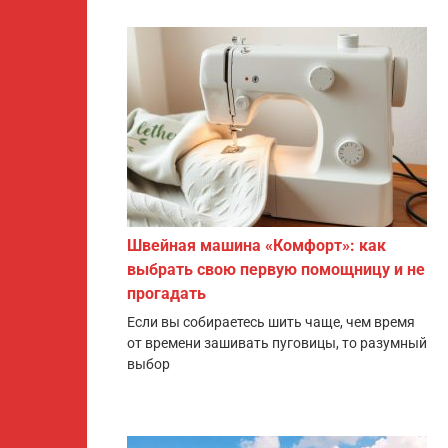
Швейная машина «Комфорт»: как
выбрать свою первую помощницу и не
прогадать
Если вы собираетесь шить чаще, чем время
от времени зашивать пуговицы, то разумный
выбор