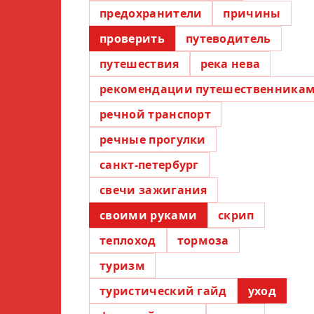
предохранители
причины
проверить
путеводитель
путешествия
река нева
рекомендации путешественника
речной транспорт
речные прогулки
санкт-петербург
свечи зажигания
своими руками
скрип
теплоход
тормоза
туризм
туристический гайд
уход