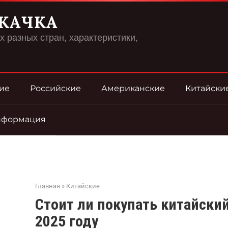
КАЧКА
 разных стран, характеристики,
ие
Российские
Американские
Китайски
нформация
Главная
»
Китайские
Стоит ли покупать китайский
2025 году