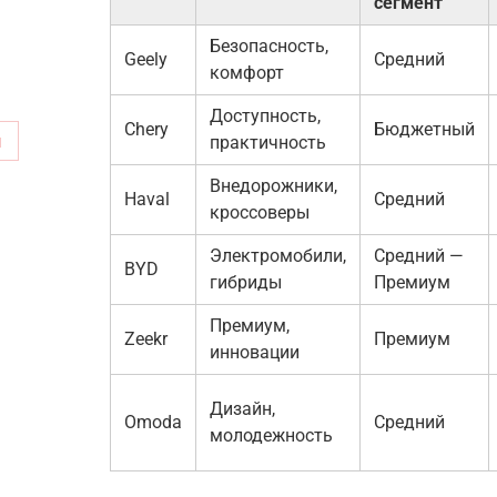
сегмент
Безопасность,
Geely
Средний
комфорт
Доступность,
Chery
Бюджетный
м
практичность
Внедорожники,
Haval
Средний
кроссоверы
Электромобили,
Средний —
BYD
гибриды
Премиум
Премиум,
Zeekr
Премиум
инновации
Дизайн,
Omoda
Средний
молодежность