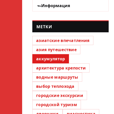
Информация
МЕТКИ
азиатские впечатления
азия путешествие
аккумулятор
архитектура крепости
водные маршруты
выбор теплохода
городские экскурсии
городской туризм
дворники
диагностика