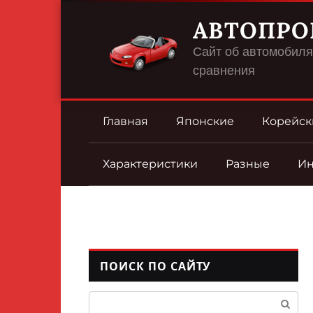
Перейти
АВТОПРО
к
контенту
Сайт об автомобилях
сравнения
Главная
Японские
Корейск
Характеристики
Разные
И
ПОИСК ПО САЙТУ
Поиск: