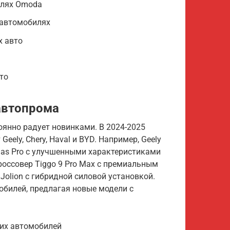
елях Omoda
 автомобилях
х авто
то
автопрома
оянно радует новинками. В 2024-2025
eely, Chery, Haval и BYD. Например, Geely
las Pro с улучшенными характеристиками
россовер Tiggo 9 Pro Max с премиальным
Jolion с гибридной силовой установкой.
билей, предлагая новые модели с
ких автомобилей