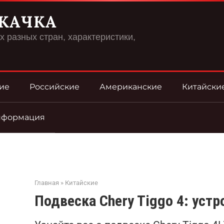
КАЧКА
 разных стран, характеристики,
ие
Российские
Американские
Китайски
нформация
Главная
»
Китайские
Подвеска Chery Tiggo 4: уст