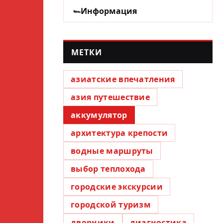
Информация
МЕТКИ
азиатские впечатления
азия путешествие
аккумулятор
архитектура крепости
водные маршруты
выбор теплохода
городские экскурсии
городской туризм
дворники
диагностика