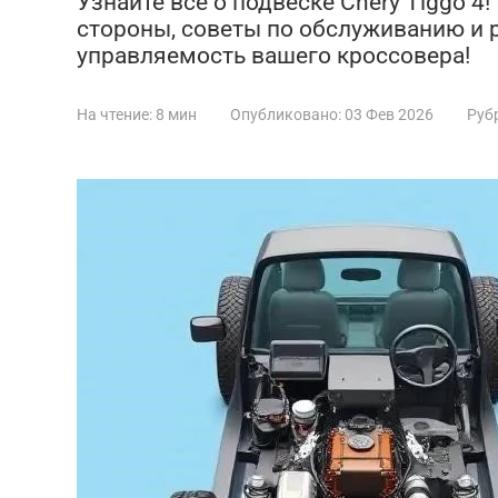
Узнайте все о подвеске Chery Tiggo 4
стороны, советы по обслуживанию и 
управляемость вашего кроссовера!
На чтение:
8 мин
Опубликовано:
03 Фев 2026
Руб