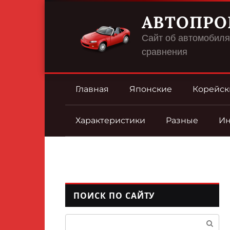
Перейти
АВТОПРО
к
контенту
Сайт об автомобилях
сравнения
Главная
Японские
Корейск
Характеристики
Разные
И
ПОИСК ПО САЙТУ
Поиск: