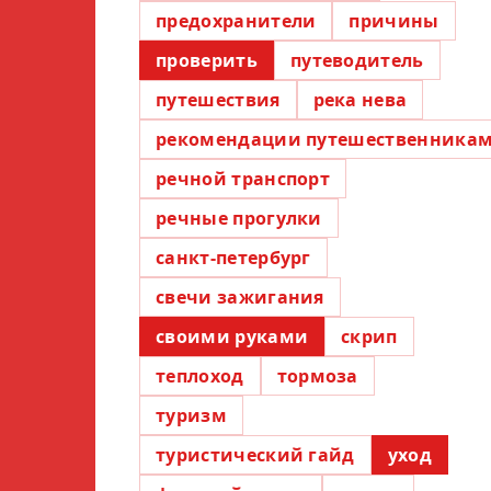
предохранители
причины
проверить
путеводитель
путешествия
река нева
рекомендации путешественника
речной транспорт
речные прогулки
санкт-петербург
свечи зажигания
своими руками
скрип
теплоход
тормоза
туризм
туристический гайд
уход