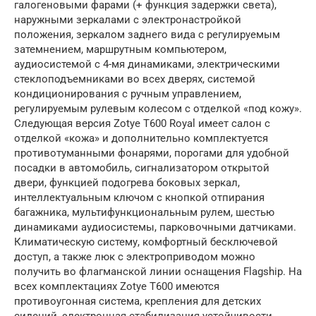
галогeновыми фарами (+ функция задержки света),
наружными зеркалами с электронастройкой
положения, зеркалом заднего вида с регулируемым
затемнением, маршрутным компьютером,
аудиосистемой с 4-мя динамиками, электрическими
стеклоподъемниками во всех дверях, системой
кондиционировaния с ручным управлением,
регулируемым рулевым колесом с отделкой «под кожу».
Следующая версия Zotye T600 Royal имеет салон с
отделкой «кожа» и дополнительно комплектуется
противотуманными фонарями, порогами для удобной
посадки в автомобиль, сигнализатором открытой
двери, функцией подогрева боковых зеркал,
интеллектуальным ключом с кнопкой отпирания
багажника, мультифункциональным рулем, шестью
динамиками аудиосистемы, парковочными датчиками.
Климатическую систему, комфортный бесключевой
доступ, а также люк с электропривoдом можно
получить во флагманской линии оснащения Flagship. На
всех комплектациях Zotye T600 имеются
противоугонная система, крепления для детских
сидений, электронная стабилизация устойчивости,