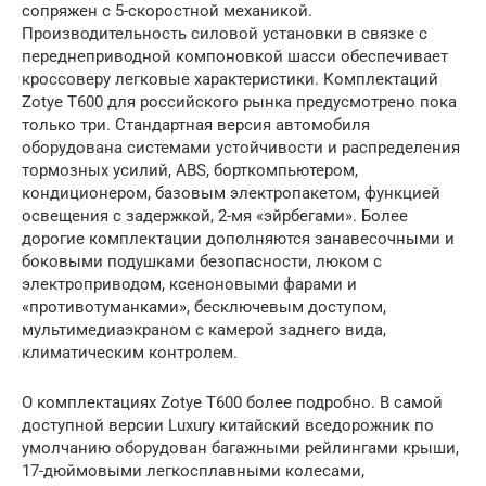
сопряжен с 5-скоростной механикой.
Производительность силовой установки в связке c
переднеприводной компоновкой шасси обеспечивает
кроссоверу легковые характеристики. Комплектаций
Zotye T600 для российского рынка предусмотрено пока
только три. Стандартная версия автомобиля
оборудована системами устойчивости и распределения
тормозных усилий, ABS, борткомпьютером,
кондиционером, базовым электропакетом, функцией
освещения с задержкой, 2-мя «эйрбегами». Более
дорогие комплектации дополняются занавесочными и
боковыми подушками безопасности, люком с
электроприводом, ксеноновыми фарами и
«противотуманками», бесключевым доступом,
мультимедиаэкраном с камерой заднего вида,
климатическим контролем.
О комплектациях Zotye T600 более подробно. В самой
доступной версии Luxury китайский вседорожник по
умолчанию оборудован багажными рейлингами крыши,
17-дюймовыми легкосплавными колесами,