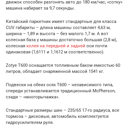
движок способен разгонять авто до 180 км/час, «сотку»
машина набирает за 9,7 секунды.
Китайский паркетник имеет стандартные для класса
CUV габариты – длина машины составляет 4,63 м,
ширина – 1,89 и высота – без малого 1,7 м. А вот
колесная база у машины достаточно большая (2,8 м),
колесная
колея на передней и задней
оси почти
одинаковая (1,6111 и 1,1612 м соответственно).
Zotye T600 оснащается топливным баком емкостью 60
литров, обладает снаряженной массой 1541 кг.
Подвески на обеих осях Т600 – независимого типа,
спереди устанавливается традиционный McPherson,
сзади – «многорычажка».
Стандартные размеры шин – 235/65 17-го радиуса, все
тормоза – дисковые, автомобиль комплектуется
гидроусилителем руля.