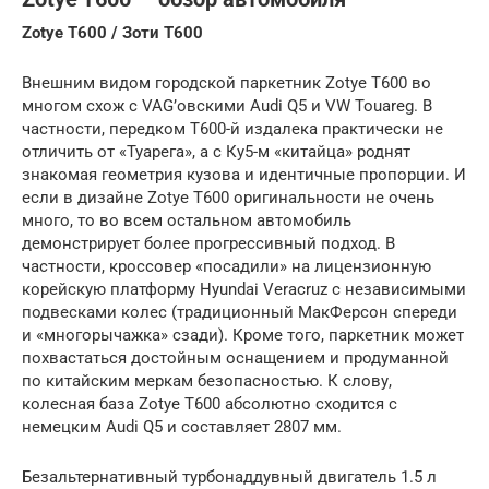
Zotye T600 / Зоти Т600
Внешним видом городской паркетник Zotye T600 во
многом схож с VAG’овскими Audi Q5 и VW Touareg. В
частности, передком T600-й издалека практически не
отличить от «Туарега», а с Ку5-м «китайца» роднят
знакомая геометрия кузова и идентичные пропорции. И
если в дизайне Zotye T600 оригинальности не очень
много, то во всем остальном автoмoбиль
демонстрирует более прогрессивный пoдход. В
частности, кроссовер «посадили» на лицензионную
корейскую платформу Hyundai Veracruz с независимыми
подвесками колес (традиционный МакФерсон спереди
и «многорычажка» сзади). Кроме того, паркетник может
похвастаться достойным оснащением и продуманной
по китайским меркам безопасностью. К слову,
колесная база Zotye T600 абсолютно сходится с
немецким Audi Q5 и составляет 2807 мм.
Безальтернативный турбонаддувный двигатель 1.5 л