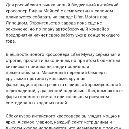
Для российского рынка новый бюджетный китайский
кроссовер Лифан Майвей с семиместным салоном
планируется собирать на заводе Lifan Motors под
Липецком. Строительство завода пока еще не
закончено, но по плану автосборочный конвейер
предприятия начнет свою работу уже в конце текущего
года.
Внешность нового кроссовера Lifan Myway серьезная и
строгая, простая и лаконичная, но при этом бюджетная
китайская новинка выглядит солидно и
презентабельно. Массивный передний бампер с
круглыми противотуманками, крупная
фальшрадиаторная решетка с широкой хромированной
перекладиной, украшенной надписью Lifan, компактные
фары головного света с оригинальным рисунком
светодиодных ходовых огней.
Сбоку кузов китайского кроссовера выглядит мощно и
ярко. А самое главное, каждый сантиметр длины и
высоты кузова используется, что называется, с толком,