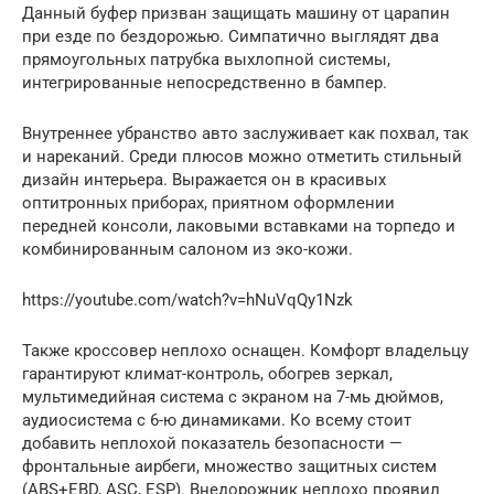
Данный буфер призван защищать машину от царапин
при езде по бездорожью. Симпатично выглядят два
прямоугольных патрубка выхлопной системы,
интегрированные непосредственно в бампер.
Внутреннее убранство авто заслуживает как похвал, так
и нареканий. Среди плюсов можно отметить стильный
дизайн интерьера. Выражается он в красивых
оптитронных приборах, приятном оформлении
передней консоли, лаковыми вставками на торпедо и
комбинированным салоном из эко-кожи.
https://youtube.com/watch?v=hNuVqQy1Nzk
Также кроссовер неплохо оснащен. Комфорт владельцу
гарантируют климат-контроль, обогрев зеркал,
мультимедийная система с экраном на 7-мь дюймов,
аудиосистема с 6-ю динамиками. Ко всему стоит
добавить неплохой показатель безопасности —
фронтальные аирбеги, множество защитных систем
(ABS+EBD, ASC, ESP). Внедорожник неплохо проявил