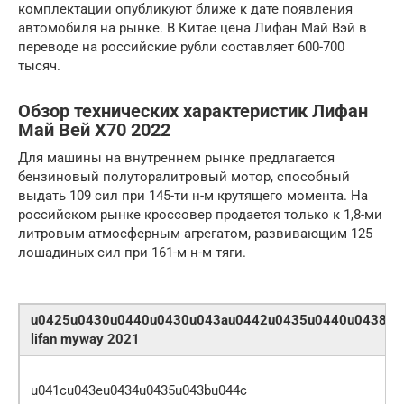
комплектации опубликуют ближе к дате появления
автомобиля на рынке. В Китае цена Лифан Май Вэй в
переводе на российские рубли составляет 600-700
тысяч.
Обзор технических характеристик Лифан
Май Вей Х70 2022
Для машины на внутреннем рынке предлагается
бензиновый полуторалитровый мотор, способный
выдать 109 сил при 145-ти н-м крутящего момента. На
российском рынке кроссовер продается только к 1,8-ми
литровым атмосферным агрегатом, развивающим 125
лошадиных сил при 161-м н-м тяги.
u0425u0430u0440u0430u043au0442u0435u0440u0438u0
lifan myway 2021
u041cu043eu0434u0435u043bu044c