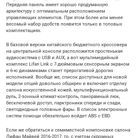
Передняя панель имеет хорошо продуманную
архитектуру с оптимальным расположением
управляющих элементов. При этом более или менее
весомый набор удобств появится только в топовых
комплектациях.
В базовой версии китайского бюджетного кроссовера
на центральной консоли расположится простенькая
аудиосистема с USB и AUX, а вот мультимедийный
комплекс Lifan Link c 7-дюймовым сенсорным экраном
и 6-ю динамиками станет прерогативой дорогих
исполнений. Вообще же, список доступных для новой
модели опций довольно обширен и включает отделку
салона искусственной кожей, мультифункциональный
руль, 2-зонный климат-контроль, панорамный люк,
бесключевой доступ, парктроники спереди и сзади,
светодиодные головные фары. В список электронных
систем помощи обязательно войдет ABS c EBD.
Если же обратиться к семиместной компоновке салона
Лифан Майвей 2016-2017, то, с учетом скромных