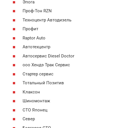
Эпога
Проф-Тон RZN
Техноцентр Автодизель
Профит
Raptor Auto
Автотехцентр
Автосервис Diesel Doctor
ооо Хендэ Трак Сервис
Стартер сервис
Тотальный Позитив
Клаксон
Шиномонтаж
СТО Японец
Север
Белгород СТО