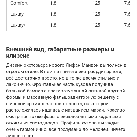
Comfort
1.8
125
7.6
Luxury
1.8
125
7.6
Luxury+
1.8
125
7.6
Внешний вид, габаритные размеры и
клиренс
Дизайн экстерьера нового Лифан Майвэй выполнен в
строгом стиле. В нем нет ничего экстраординарного,
всё достаточно просто, но в то же время стильно и
лаконично. Фронтальная часть кузова получила
большой бампер с противотуманной оптикой круглой
формы и массивную фальшрадиаторную решетку с
широкой хромированной полосой, на которой
расположилась надпись с названием марки. Красиво
смотрятся также фары с эксклюзивными ходовыми
огнями из светодиодов. Профиль кузова выглядит
очень гармонично, всё продумано до мелочей, ничего
лишнего нет.