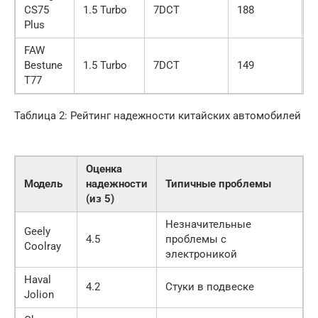
CS75
1.5 Turbo
7DCT
188
8
Plus
FAW
Bestune
1.5 Turbo
7DCT
149
8
T77
Таблица 2: Рейтинг надежности китайских автомобилей
Оценка
Модель
надежности
Типичные проблемы
(из 5)
Незначительные
Geely
4.5
проблемы с
Coolray
электроникой
Haval
4.2
Стуки в подвеске
Jolion