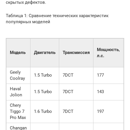
скрытых дефектов.
Таблица 1: Сравнение технических характеристик
популярных моделей
Р
Мощность,
т
Модель
Двигатель
Трансмиссия
л.с.
л
к
Geely
1.5 Turbo
7DCT
177
7
Coolray
Haval
1.5 Turbo
7DCT
143
7
Jolion
Chery
Tiggo 7
1.6 Turbo
7DCT
197
8
Pro Max
Changan