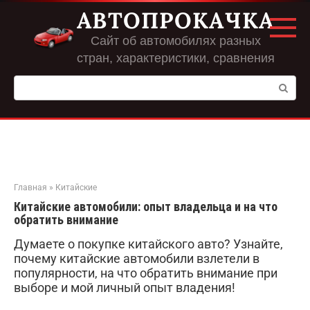
Перейти
АВТОПРОКАЧКА
к
контенту
Сайт об автомобилях разных
стран, характеристики, сравнения
Поиск:
Главная
»
Китайские
Китайские автомобили: опыт владельца и на что
обратить внимание
Думаете о покупке китайского авто? Узнайте,
почему китайские автомобили взлетели в
популярности, на что обратить внимание при
выборе и мой личный опыт владения!