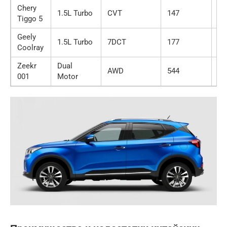
Chery
1.5L Turbo
CVT
147
7.
Tiggo 5
Geely
1.5L Turbo
7DCT
177
6.
Coolray
Zeekr
Dual
AWD
544
18
001
Motor