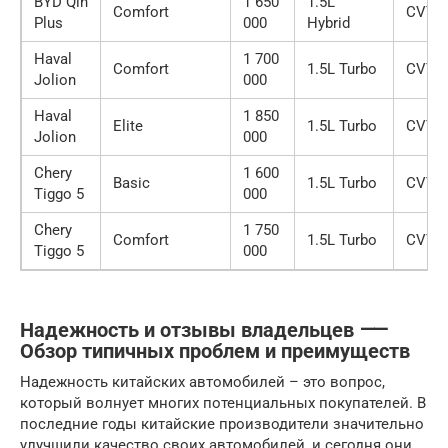
BYD Qin
1 650
1.5L
Comfort
CVT
Plus
000
Hybrid
Haval
1 700
Comfort
1.5L Turbo
CVT
Jolion
000
Haval
1 850
Elite
1.5L Turbo
CVT
Jolion
000
Chery
1 600
Basic
1.5L Turbo
CVT
Tiggo 5
000
Chery
1 750
Comfort
1.5L Turbo
CVT
Tiggo 5
000
Надежность и отзывы владельцев ⸺
Обзор типичных проблем и преимуществ
Надежность китайских автомобилей – это вопрос,
который волнует многих потенциальных покупателей. В
последние годы китайские производители значительно
улучшили качество своих автомобилей, и сегодня они