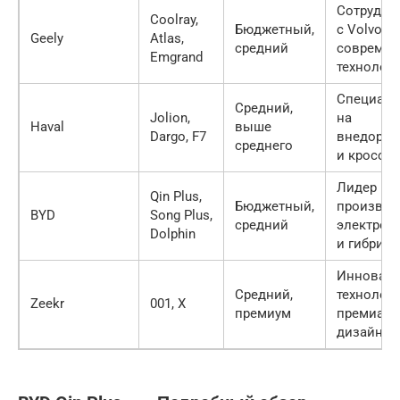
Сотрудни
Coolray,
Бюджетный,
с Volvo,
Geely
Atlas,
средний
совреме
Emgrand
технолог
Специали
Средний,
Jolion,
на
Haval
выше
Dargo, F7
внедорож
среднего
и кроссо
Лидер в
Qin Plus,
Бюджетный,
производ
BYD
Song Plus,
средний
электром
Dolphin
и гибрид
Инновац
Средний,
технологи
Zeekr
001, X
премиум
премиал
дизайн