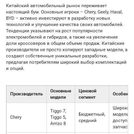
Китайский автомобильный рынок переживает
настоящий бум. Основные игроки – Chery, Geely, Haval,
BYD – активно инвестируют в разработку новых
технологий и улучшение качества своих автомобилей.
Тенденции указывают на рост популярности
электромобилей и гибридов, а также на увеличение
доли кроссоверов в общем объеме продаж. Китайские
производители не просто копируют западные модели, а
создают собственные уникальные разработки,
предлагая потребителям широкий выбор комплектаций
и опций.
Основные
Ценовой
Производитель
Особенно
модели
сегмент
Широкий
Tiggo 7,
Бюджетный,
модельны
Chery
Tiggo 5,
средний
доступно
Arrizo 8
запчасте