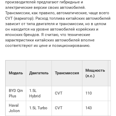
производителей предлагают гибридные и
электрические версии своих автомобилей.
Трансмиссии, как правило, автоматические, чаще всего
CVT (вариатор). Расход топлива китайских автомобилей
зависит от типа двигателя и трансмиссии, но в целом
он находится на уровне автомобилей корейских и
японских брендов. Я считаю, что технические
характеристики китайских автомобилей вполне
соответствуют их цене и позиционированию.
Ра
Мощность
то
Модель
Двигатель
Трансмиссия
(л.с.)
(с
л/
BYD Qin
1.5L
CVT
110
4.
Plus
Hybrid
Haval
1.5L Turbo
CVT
143
7.
Jolion