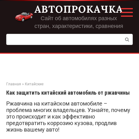
Перейти
АВТОПРОКАЧКА
к
контенту
Сайт об автомобилях разных
стран, характеристики, сравнения
Поиск:
Главная
»
Китайские
Как защитить китайский автомобиль от ржавчины
Ржавчина на китайском автомобиле –
проблема многих владельцев. Узнайте, почему
это происходит и как эффективно
предотвратить коррозию кузова, продлив
жизнь вашему авто!