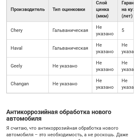
Слой
Гаранти
Производитель
Тип оцинковки
цинка
на кузо
(мкм)
(лет)
Не
Chery
Гальваническая
5
указано
Не
Не
Haval
Гальваническая
указано
указано
Не
Не
Geely
Не указано
указано
указано
Не
Не
Changan
Не указано
указано
указано
Антикоррозийная обработка нового
автомобиля
Я считаю, что антикоррозийная обработка нового
автомобиля – это необходимость, а не роскошь. Даже