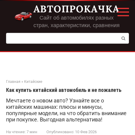
Перейти
АВТОПРОКАЧКА
к
контенту
Сайт об автомобилях разных
стран, характеристики, сравнения
Поиск:
Главная
»
Китайские
Как купить китайский автомобиль и не пожалеть
Мечтаете о новом авто? Узнайте все о
китайских машинах: плюсы и минусы,
популярные модели, на что обратить внимание
при покупке. Выгодная альтернатива!
На чтение:
7 мин
Опубликовано:
10 Фев 2026