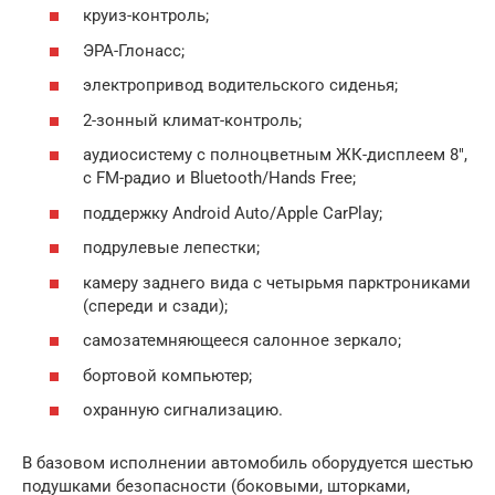
круиз-контроль;
ЭРА-Глонасс;
электропривод водительского сиденья;
2-зонный климат-контроль;
аудиосистему с полноцветным ЖК-дисплеем 8″,
с FM-радио и Bluetooth/Hands Free;
поддержку Android Auto/Apple CarPlay;
подрулевые лепестки;
камеру заднего вида с четырьмя парктрониками
(спереди и сзади);
самозатемняющееся салонное зеркало;
бортовой компьютер;
охранную сигнализацию.
В базовом исполнении автомобиль оборудуется шестью
подушками безопасности (боковыми, шторками,