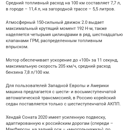
Средний топливный расход на 100 км составляет 7,7 л,
в городе – 11,4 л, на загородной трассе – 5,5 литров.
Атмосферный 150-сильный движок 2.0 выдает
максимальный крутящий момент 192 Н∙м, также
наделяется четырьмя цилиндрами в ряд, шестнадцатью
клапанами ГРМ, распределенным топливным
впрыском.
Мотор обеспечивает ускорение до «100» за 11 секунд,
максимальную скорость 205 км/ч, средний расход
бензина 7,8 л/100 км.
Для пользователей Западной Европы и Америки
машина предлагается с шести- и восьмиступенчатой
автоматической трансмиссией, в Россию корейский
седан поставляется только с шестиступенчатой АКПП.
Хендай Соната 2020 имеет усиленную подвеску,
адаптированную к российским дорогам (спереди –
МакФерсон, на задней оси – «многорычажка»), по