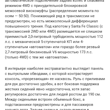
автоматическое подключение задних колес и снабжена
режимом 4WD с принудительной блокировкой
межосевой вискомуфты (распределение момента по
осям — 50:50). Понижающий ряд в трансмиссии не
предусмотрен, но есть межколесный дифференциал
повышенного трения. Под капотом у Santa Fe Classic (с
трансмиссией 2WD или 4WD) размещается не слишком
приемистый 2,0-литровый турбодизель мощностью 112
л.с. с механической 5-ступенчатой КП или 4-
ступенчатым «автоматом» или гораздо более резвый
2,7-литровый бензиновый V6 мощностью 173 л.с.
(только 4WD) с тем же «автоматом».
В интерьере наиболее экстравагантно выглядит панель
с выпуклыми обводами, с которой контрастирует
консоль, «прорезающая» ее насквозь. Руль с приливами
для рук достаточно удобен, а вот боковая поддержка
жестких сидений явно недостаточна, хотя запас
регулировок достаточен для людей ростом до 190 см.
Между сиденьями встроен объемный бокс, а
подстаканники предусмотрены и для пассажиров
заднего ряда. Заднее сиденье, складываемое в