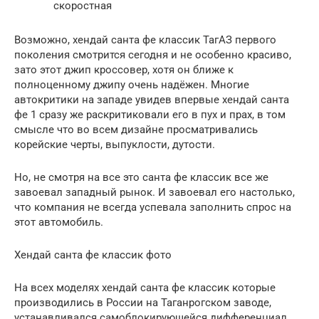
скоростная
Возможно, хендай санта фе классик ТагАЗ первого
поколения смотрится сегодня и не особенно красиво,
зато этот джип кроссовер, хотя он ближе к
полноценному джипу очень надёжен. Многие
автокритики на западе увидев впервые хендай санта
фе 1 сразу же раскритиковали его в пух и прах, в том
смысле что во всем дизайне просматривались
корейские черты, выпуклости, дутости.
Но, не смотря на все это санта фе классик все же
завоевал западный рынок. И завоевал его настолько,
что компания не всегда успевала заполнить спрос на
этот автомобиль.
Хендай санта фе классик фото
На всех моделях хендай санта фе классик которые
производились в России на Таганрогском заводе,
устанавливался самоблокирующейся дифференциал