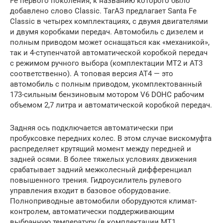
Fe первого поколения, к названию которого было
добавлено слово Classic. ТагАЗ предлагает Santa Fe
Classic в четырех комплектациях, с двумя двигателями
и двумя коробками передач. Автомобиль с дизелем и
полным приводом может оснащаться как «механикой»,
так и 4-ступенчатой автоматической коробкой передач
с режимом ручного выбора (комплектации МТ2 и АТ3
соответственно). А топовая версия АТ4 — это
автомобиль с полным приводом, укомплектованный
173-сильным бензиновым мотором V6 DOHC рабочим
объемом 2,7 литра и автоматической коробкой передач.
Задняя ось подключается автоматически при
пробуксовке передних колес. В этом случае вискомуфта
распределяет крутящий момент между передней и
задней осями. В более тяжелых условиях движения
срабатывает задний межколесный дифференциал
повышенного трения. Гидроусилитель рулевого
управления входит в базовое оборудование.
Полноприводные автомобили оборудуются климат-
контролем, автоматически поддерживающим
выбранную температуру (в комплектации МТ1