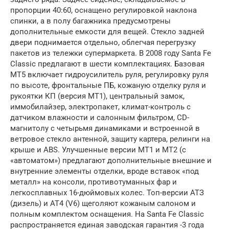
пропорции 40:60, оснащено регулировкой наклона
спинки, а в полу багажника предусмотрены
дополнительные емкости для вещей. Стекло задней
двери поднимается отдельно, облегчая перегрузку
пакетов из тележки супермаркета. В 2008 году Santa Fe
Classic предлагают в шести комплектациях. Базовая
МТ5 включает гидроусилитель руля, регулировку руля
по высоте, фронтальные ПБ, кожаную отделку руля и
рукоятки КП (версия МТ1), центральный замок,
иммобилайзер, электропакет, климат-контроль с
датчиком влажности и салонным фильтром, CD-
магнитолу с четырьмя динамиками и встроенной в
ветровое стекло антенной, защиту картера, релинги на
крыше и ABS. Улучшенные версии МТ1 и МТ2 (с
«автоматом») предлагают дополнительные внешние и
внутренние элементы отделки, вроде вставок «под
металл» на консоли, противотуманных фар и
легкосплавных 16-дюймовых колес. Топ-версии АТЗ
(дизель) и АТ4 (V6) щеголяют кожаным салоном и
полным комплектом оснащения. На Santa Fe Classic
распространяется единая заводская гарантия -3 года