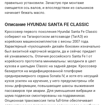
правильно установили. Зачастую при монтаже
смещается ось валов, и впоследствии из сальников
начинает бежать масло.
Описание HYUNDAI SANTA FE CLASSIC
Кроссовер первого поколения Hyundai Santa Fe Classic
собирают на Таганрогском автозаводе (ТагАЗ) из
корейских машинокомплектов с весны 2007 года.
Характерный «пухлощекий» дизайн боковин изначально
был визитной карточкой модели, да и сейчас придает
ей узнаваемость. Отличия российского Santa Fe I от
корейского прототипа минимальны: молдинги в цвет
кузова и шильдик Classic на задней двери. Кроссовер
базируется на модифицированной платформе
среднеразмерного седана Sonata IV, и хотя его несущий
кузов усилен на кручение, у него предусмотрены обе
зоны деформации, повышающие шансы выживания
пассажиров при аварии. Для уменьшения вибрации и
шума подвески смонтированы на подрамниках.
Опционная трансмиссия типа full-time обеспечивает