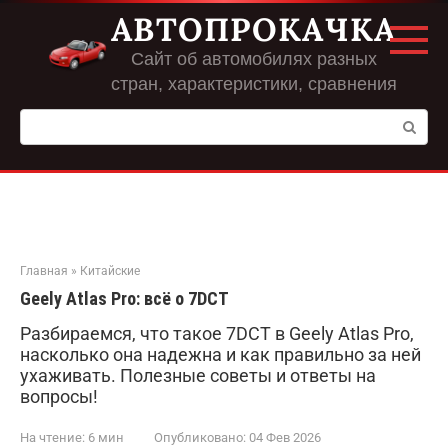
Перейти
АВТОПРОКАЧКА
к
контенту
Сайт об автомобилях разных
стран, характеристики, сравнения
Поиск:
Главная
»
Китайские
Geely Atlas Pro: всё о 7DCT
Разбираемся, что такое 7DCT в Geely Atlas Pro,
насколько она надежна и как правильно за ней
ухаживать. Полезные советы и ответы на
вопросы!
На чтение:
6 мин
Опубликовано:
04 Фев 2026