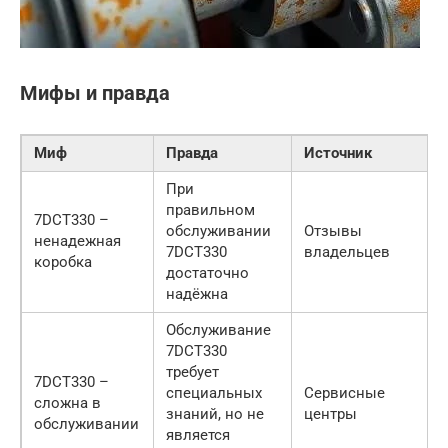
Мифы и правда
Миф
Правда
Источник
При
правильном
7DCT330 –
обслуживании
Отзывы
ненадежная
7DCT330
владельцев
коробка
достаточно
надёжна
Обслуживание
7DCT330
требует
7DCT330 –
специальных
Сервисные
сложна в
знаний, но не
центры
обслуживании
является