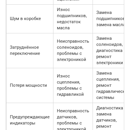
Износ
Замена
подшипников,
Шум в коробке
подшипников,
недостаток
замена масла
масла
Замена
Неисправность
соленоидов,
Затруднённое
соленоидов,
диагностика и
переключение
проблемы с
ремонт
электроникой
электроники
Замена
Износ
сцепления,
сцепления,
Потеря мощности
ремонт
проблемы с
гидравлическо
гидравликой
системы
Диагностика и
Неисправность
замена
Предупреждающие
датчиков,
датчиков,
индикаторы
проблемы с
ремонт
электроникой