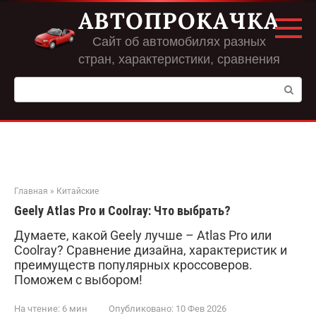
Перейти
АВТОПРОКАЧКА
к
контенту
Сайт об автомобилях разных
стран, характеристики, сравнения
Поиск:
Главная
»
Китайские
Geely Atlas Pro и Coolray: Что выбрать?
Думаете, какой Geely лучше – Atlas Pro или
Coolray? Сравнение дизайна, характеристик и
преимуществ популярных кроссоверов.
Поможем с выбором!
На чтение:
6 мин
Опубликовано:
10 Фев 2026