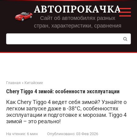
Перейти
АВТОПРОКАЧКА
к
контенту
Сайт об автомобилях разных
стран, характеристики, сравнения
Поиск:
Главная
»
Китайские
Chery Tiggo 4 зимой: особенности эксплуатации
Как Chery Tiggo 4 ведет себя зимой? Узнайте о
легком запуске даже в -38°C, особенностях
эксплуатации и подготовке к морозам. Tiggo 4
зимой – это реально!
На чтение:
6 мин
Опубликовано:
03 Фев 2026