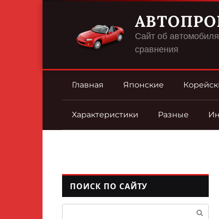
Перейти
АВТОПРО
к
контенту
Сайт об автомобилях
сравнения
Главная
Японские
Корейск
Характеристики
Разные
И
ПОИСК ПО САЙТУ
Поиск: