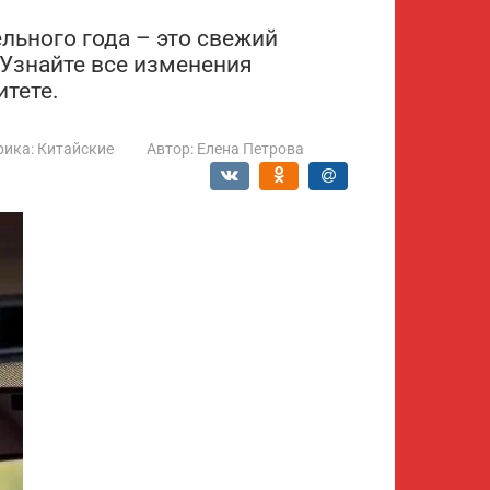
льного года – это свежий
 Узнайте все изменения
итете.
рика:
Китайские
Автор:
Елена Петрова