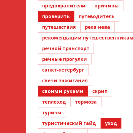
предохранители
причины
проверить
путеводитель
путешествия
река нева
рекомендации путешественника
речной транспорт
речные прогулки
санкт-петербург
свечи зажигания
своими руками
скрип
теплоход
тормоза
туризм
туристический гайд
уход