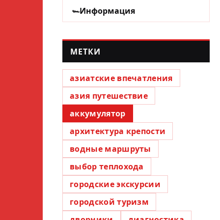
Информация
МЕТКИ
азиатские впечатления
азия путешествие
аккумулятор
архитектура крепости
водные маршруты
выбор теплохода
городские экскурсии
городской туризм
дворники
диагностика