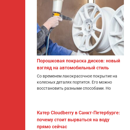
Порошковая покраска дисков: новый
взгляд на автомобильный стиль
Со временем лакокрасочное покрытие на
колесных деталях портится. Его можно
восстановить разными способами. Но
Катер Cloudberry в Санкт-Петербурге:
почему стоит вырваться на воду
прямо сейчас