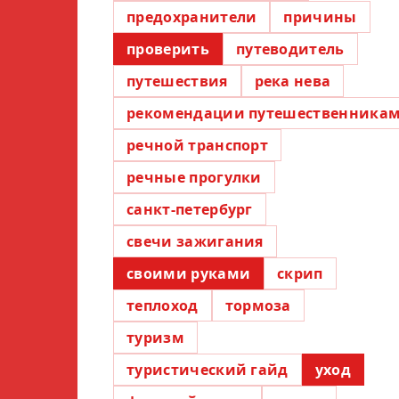
предохранители
причины
проверить
путеводитель
путешествия
река нева
рекомендации путешественника
речной транспорт
речные прогулки
санкт-петербург
свечи зажигания
своими руками
скрип
теплоход
тормоза
туризм
туристический гайд
уход