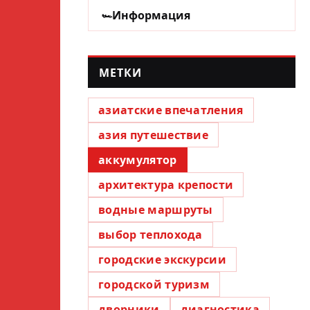
Информация
МЕТКИ
азиатские впечатления
азия путешествие
аккумулятор
архитектура крепости
водные маршруты
выбор теплохода
городские экскурсии
городской туризм
дворники
диагностика