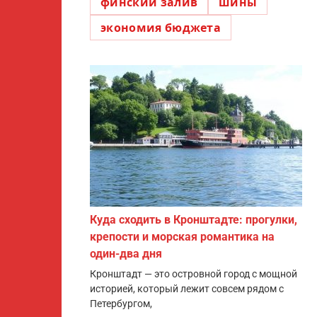
финский залив
шины
экономия бюджета
Куда сходить в Кронштадте: прогулки,
крепости и морская романтика на
один-два дня
Кронштадт — это островной город с мощной
историей, который лежит совсем рядом с
Петербургом,