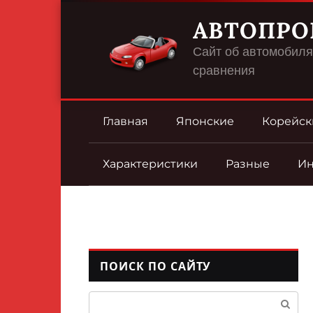
Перейти
АВТОПРО
к
контенту
Сайт об автомобилях
сравнения
Главная
Японские
Корейск
Характеристики
Разные
И
ПОИСК ПО САЙТУ
Поиск: