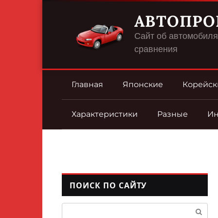
Перейти
АВТОПРО
к
контенту
Сайт об автомобилях
сравнения
Главная
Японские
Корейск
Характеристики
Разные
И
ПОИСК ПО САЙТУ
Поиск: