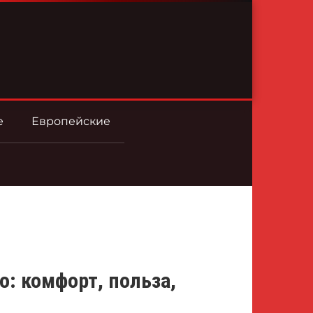
е
Европейские
о: комфорт, польза,