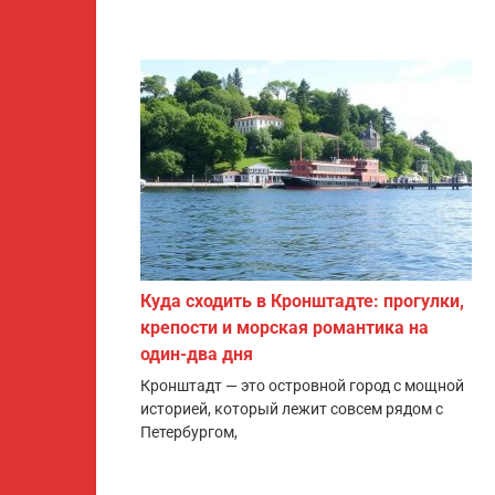
Куда сходить в Кронштадте: прогулки,
крепости и морская романтика на
один-два дня
Кронштадт — это островной город с мощной
историей, который лежит совсем рядом с
Петербургом,