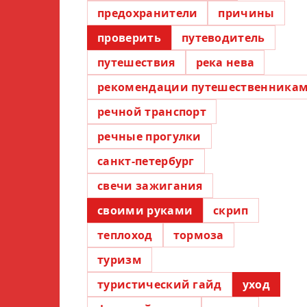
предохранители
причины
проверить
путеводитель
путешествия
река нева
рекомендации путешественника
речной транспорт
речные прогулки
санкт-петербург
свечи зажигания
своими руками
скрип
теплоход
тормоза
туризм
туристический гайд
уход