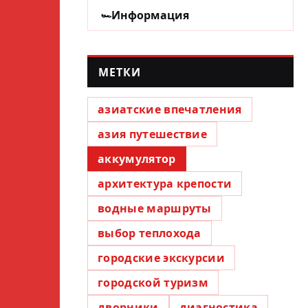
Информация
МЕТКИ
азиатские впечатления
азия путешествие
аккумулятор
архитектура крепости
водные маршруты
выбор теплохода
городские экскурсии
городской туризм
дворники
диагностика