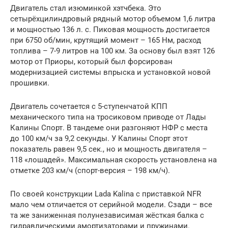
Двигатель стал изюминкой хэтчбека. Это
сетырёхцилиндровый рядный мотор объемом 1,6 литра
и мощностью 136 л. с. Пиковая мощность достигается
при 6750 об/мин, крутящий момент – 165 Нм, расход
топлива – 7-9 литров на 100 км. За основу был взят 126
мотор от Приоры, который был форсирован
модернизацией системы впрыска и установкой новой
прошивки.
Двигатель сочетается с 5-ступенчатой КПП
механического типа на тросиковом приводе от Лады
Калины Спорт. В тандеме они разгоняют НФР с места
до 100 км/ч за 9,2 секунды. У Калины Спорт этот
показатель равен 9,5 сек., но и мощность двигателя –
118 «лошадей». Максимальная скорость установлена на
отметке 203 км/ч (спорт-версия – 198 км/ч).
По своей конструкции Lada Kalina с приставкой NFR
мало чем отличается от серийной модели. Сзади – все
та же заниженная полунезависимая жёсткая балка с
гидравлическими амортизаторами и пружинами.