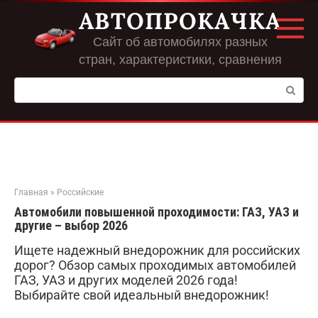
Перейти
АВТОПРОКАЧКА
к
контенту
Сайт об автомобилях разных
стран, характеристики, сравнения
Поиск:
Главная
»
Российские
Автомобили повышенной проходимости: ГАЗ, УАЗ и
другие – выбор 2026
Ищете надежный внедорожник для российских
дорог? Обзор самых проходимых автомобилей
ГАЗ, УАЗ и других моделей 2026 года!
Выбирайте свой идеальный внедорожник!