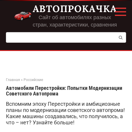
Перейти
АВТОПРОКАЧКА
к
контенту
Сайт об автомобилях разных
стран, характеристики, сравнения
Поиск:
Главная
»
Российские
Автомобили Перестройки: Попытки Модернизации
Советского Автопрома
Вспомним эпоху Перестройки и амбициозные
планы по модернизации советского автопрома!
Какие машины создавались, что получилось, а
что – нет? Узнайте больше!