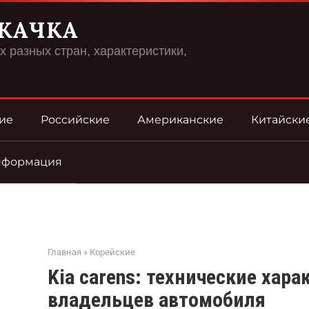
КАЧКА
 разных стран, характеристики,
ие
Российские
Американские
Китайски
нформация
Главная
»
Корейские
Kia carens: технические хар
владельцев автомобиля