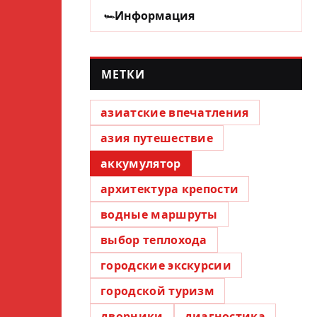
Информация
МЕТКИ
азиатские впечатления
азия путешествие
аккумулятор
архитектура крепости
водные маршруты
выбор теплохода
городские экскурсии
городской туризм
дворники
диагностика