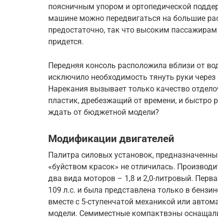
поясничным упором и ортопедической поддер
машине можно передвигаться на большие расс
предостаточно, так что высоким пассажирам
придется.
Передняя консоль расположила вблизи от во
исключило необходимость тянуть руки через 
Нарекания вызывает только качество отдел
пластик, дребезжащий от времени, и быстро 
ждать от бюджетной модели?
Модификации двигателей
Палитра силовых установок, предназначенных
«буйством красок» не отличилась. Производи
два вида моторов – 1,8 и 2,0-литровый. Пер
109 л.с. и была представлена только в бензи
вместе с 5-ступенчатой механикой или автом
модели. Семиместные компактвэны оснащали