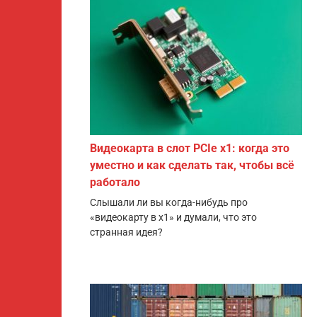
Видеокарта в слот PCIe x1: когда это
уместно и как сделать так, чтобы всё
работало
Слышали ли вы когда-нибудь про
«видеокарту в x1» и думали, что это
странная идея?