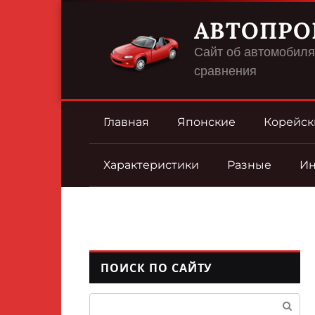
Перейти
АВТОПРО
к
контенту
Сайт об автомобилях
сравнения
Главная
Японские
Корейск
Характеристики
Разные
И
ПОИСК ПО САЙТУ
Поиск: