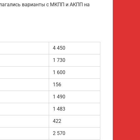
лагались варианты с МКПП и АКПП на
4 450
1 730
1 600
156
1 490
1 483
422
2 570