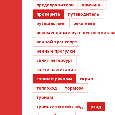
предохранители
причины
проверить
путеводитель
путешествия
река нева
рекомендации путешественника
речной транспорт
речные прогулки
санкт-петербург
свечи зажигания
своими руками
скрип
теплоход
тормоза
туризм
туристический гайд
уход