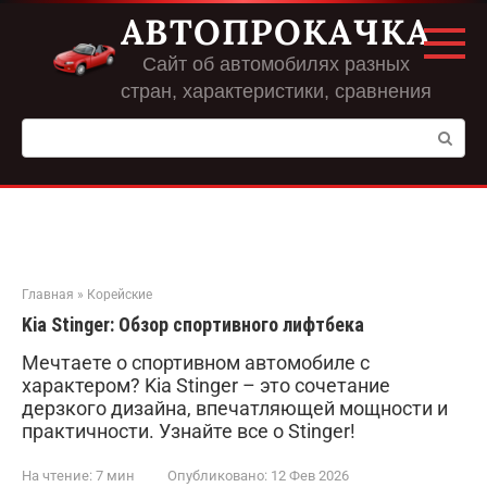
Перейти
АВТОПРОКАЧКА
к
контенту
Сайт об автомобилях разных
стран, характеристики, сравнения
Поиск:
Главная
»
Корейские
Kia Stinger: Обзор спортивного лифтбека
Мечтаете о спортивном автомобиле с
характером? Kia Stinger – это сочетание
дерзкого дизайна, впечатляющей мощности и
практичности. Узнайте все о Stinger!
На чтение:
7 мин
Опубликовано:
12 Фев 2026