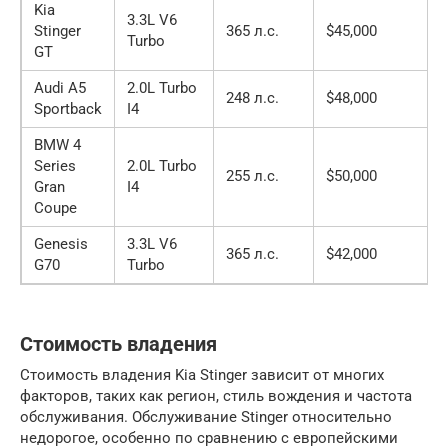
Kia
3.3L V6
Stinger
365 л.с.
$45,000
Turbo
GT
Audi A5
2.0L Turbo
248 л.с.
$48,000
Sportback
I4
BMW 4
Series
2.0L Turbo
255 л.с.
$50,000
Gran
I4
Coupe
Genesis
3.3L V6
365 л.с.
$42,000
G70
Turbo
Стоимость владения
Стоимость владения Kia Stinger зависит от многих
факторов, таких как регион, стиль вождения и частота
обслуживания. Обслуживание Stinger относительно
недорогое, особенно по сравнению с европейскими