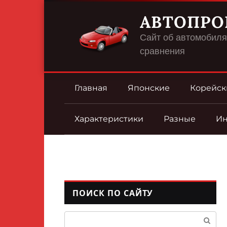
Перейти
АВТОПРО
к
контенту
Сайт об автомобилях
сравнения
Главная
Японские
Корейск
Характеристики
Разные
И
ПОИСК ПО САЙТУ
Поиск: