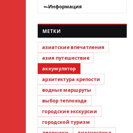
Информация
МЕТКИ
азиатские впечатления
азия путешествие
аккумулятор
архитектура крепости
водные маршруты
выбор теплохода
городские экскурсии
городской туризм
дворники
диагностика