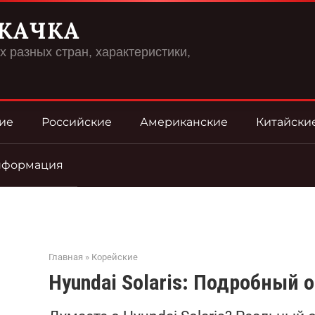
КАЧКА
 разных стран, характеристики,
ие
Российские
Американские
Китайски
нформация
Главная
»
Корейские
Hyundai Solaris: Подробный 