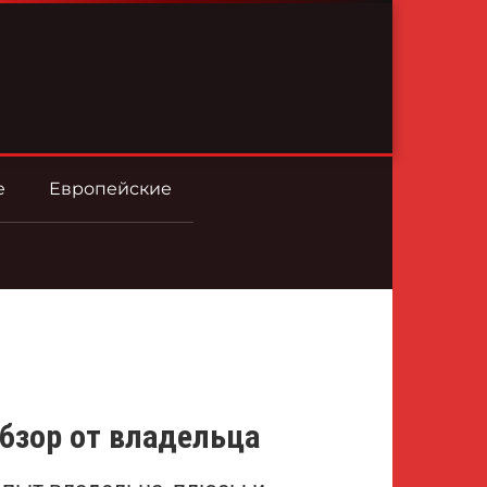
е
Европейские
обзор от владельца