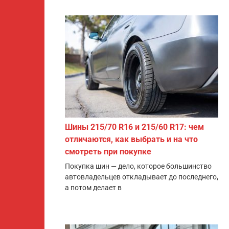
Шины 215/70 R16 и 215/60 R17: чем
отличаются, как выбрать и на что
смотреть при покупке
Покупка шин — дело, которое большинство
автовладельцев откладывает до последнего,
а потом делает в