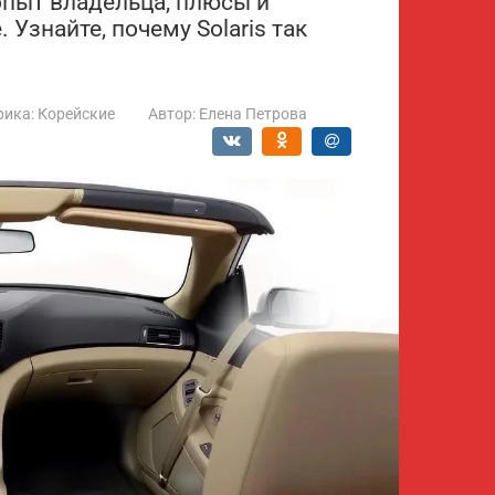
 опыт владельца, плюсы и
 Узнайте, почему Solaris так
рика:
Корейские
Автор:
Елена Петрова