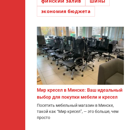
финский залив
шины
экономия бюджета
Мир кресел в Минске: Ваш идеальный
выбор для покупки мебели и кресел
Посетить мебельный магазин в Минске,
такой как “Мир кресел”, — это больше, чем
просто