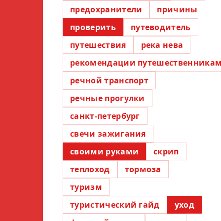
предохранители
причины
проверить
путеводитель
путешествия
река нева
рекомендации путешественника
речной транспорт
речные прогулки
санкт-петербург
свечи зажигания
своими руками
скрип
теплоход
тормоза
туризм
туристический гайд
уход