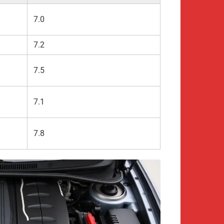
7.0
7.2
7.5
7.1
7.8