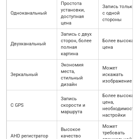
Простота
Запись только
установки,
Одноканальный
с одной
доступная
стороны
цена
Запись с двух
сторон, более
Более высокая
Двухканальный
полная
цена
картина
Экономия
Может
места,
Зеркальный
искажать
стильный
изображение
дизайн
Более высокая
Запись
цена,
С GPS
скорости и
необходимость
маршрута
настройки
Может
Высокое
требовать
AHD регистратор
качество