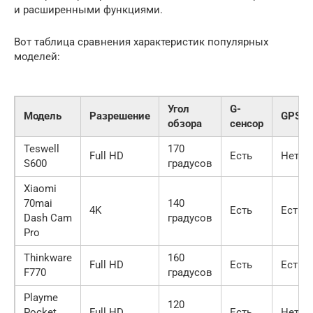
и расширенными функциями.
Вот таблица сравнения характеристик популярных
моделей:
Угол
G-
Модель
Разрешение
GPS
обзора
сенсор
Teswell
170
Full HD
Есть
Нет
S600
градусов
Xiaomi
70mai
140
4K
Есть
Есть
Dash Cam
градусов
Pro
Thinkware
160
Full HD
Есть
Есть
F770
градусов
Playme
120
Pocket
Full HD
Есть
Нет