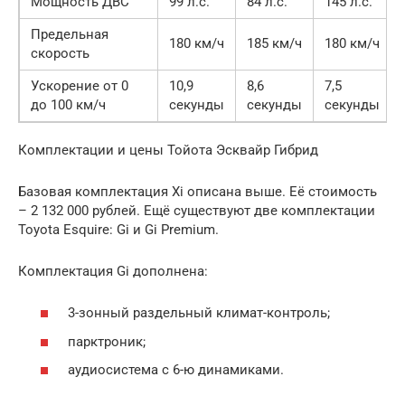
Мощность ДВС
99 л.с.
84 л.с.
145 л.с.
Предельная
180 км/ч
185 км/ч
180 км/ч
скорость
Ускорение от 0
10,9
8,6
7,5
до 100 км/ч
секунды
секунды
секунды
Комплектации и цены Тойота Эсквайр Гибрид
Базовая комплектация Xi описана выше. Её стоимость
– 2 132 000 рублей. Ещё существуют две комплектации
Toyota Esquire: Gi и Gi Premium.
Комплектация Gi дополнена:
3-зонный раздельный климат-контроль;
парктроник;
аудиосистема с 6-ю динамиками.