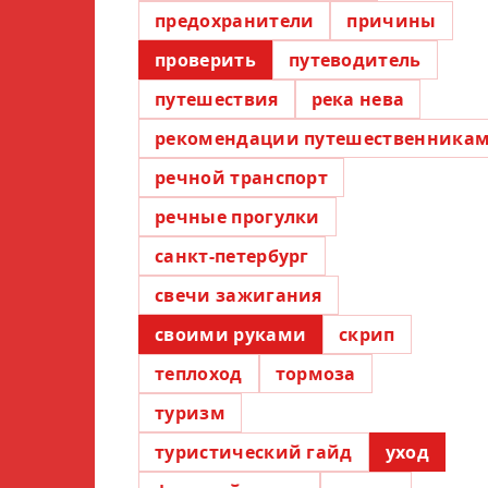
предохранители
причины
проверить
путеводитель
путешествия
река нева
рекомендации путешественника
речной транспорт
речные прогулки
санкт-петербург
свечи зажигания
своими руками
скрип
теплоход
тормоза
туризм
туристический гайд
уход