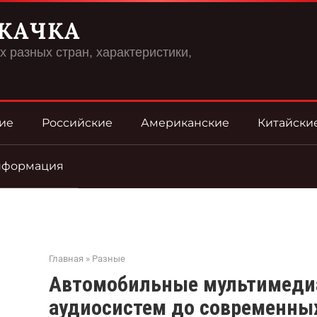
КАЧКА
 разных стран, характеристики,
ие
Российские
Американские
Китайски
нформация
Главная
»
Разные
Автомобильные мультимедиа
аудиосистем до современны