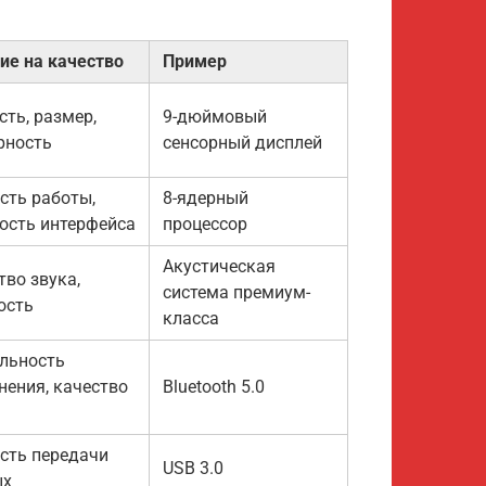
ие на качество
Пример
сть, размер,
9-дюймовый
рность
сенсорный дисплей
сть работы,
8-ядерный
ость интерфейса
процессор
Акустическая
тво звука,
система премиум-
ость
класса
льность
нения, качество
Bluetooth 5.0
сть передачи
USB 3.0
ых